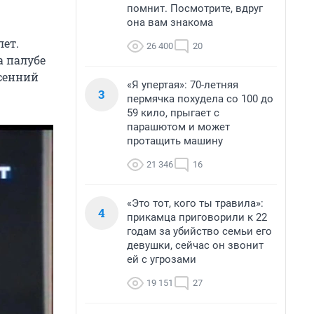
помнит. Посмотрите, вдруг
она вам знакома
лет.
26 400
20
а палубе
сенний
«Я упертая»: 70-летняя
3
пермячка похудела со 100 до
59 кило, прыгает с
парашютом и может
протащить машину
21 346
16
«Это тот, кого ты травила»:
4
прикамца приговорили к 22
годам за убийство семьи его
девушки, сейчас он звонит
ей с угрозами
19 151
27