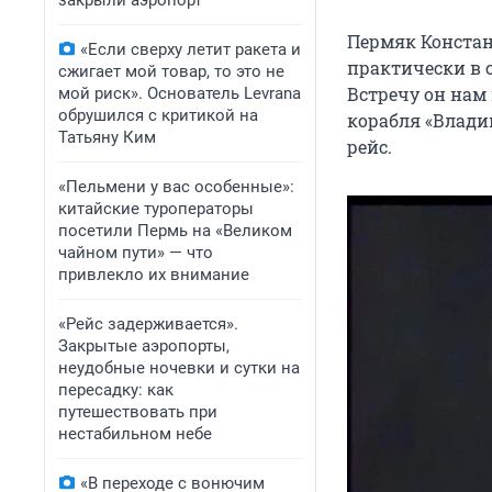
закрыли аэропорт
Пермяк Констант
«Если сверху летит ракета и
практически в с
сжигает мой товар, то это не
Встречу он нам
мой риск». Основатель Levrana
обрушился с критикой на
корабля «Влади
Татьяну Ким
рейс.
«Пельмени у вас особенные»:
китайские туроператоры
посетили Пермь на «Великом
чайном пути» — что
привлекло их внимание
«Рейс задерживается».
Закрытые аэропорты,
неудобные ночевки и сутки на
пересадку: как
путешествовать при
нестабильном небе
«В переходе с вонючим