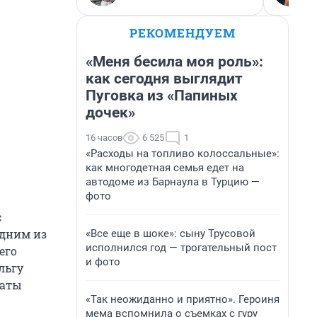
РЕКОМЕНДУЕМ
«Меня бесила моя роль»:
как сегодня выглядит
Пуговка из «Папиных
дочек»
16 часов
6 525
1
«Расходы на топливо колоссальные»:
как многодетная семья едет на
автодоме из Барнаула в Турцию —
фото
с
одним из
«Все еще в шоке»: сыну Трусовой
исполнился год — трогательный пост
его
и фото
льгу
наты
«Так неожиданно и приятно». Героиня
мема вспомнила о съемках с гуру