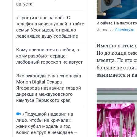
августа
«Простите нас за всё». С
телефона исчезнувшей в тайге
И сейчас. На палубе 
семьи Усольцевых пришло
Источник: 
Starstory.ru
леденящее душу сообщение
Именно в этом 
Кому признаются в любви, а
Но до конца сез
кому разобьют сердце:
месяца. По его 
любовный гороскоп на август
больше не стоит
занимается и ка
Экс-руководителя технопарка
Morion Digital Оскара
Ягафарова назначили главой
дирекции межвузовского
кампуса Пермского края
«Подушкой надавил на
лицо, чтобы не кричала»:
жених убил модель и год
возил ее труп в чемодане —