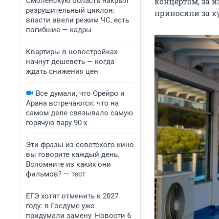
Смоленскую область накрыл
концертом, за 
разрушительный циклон:
приносили за к
власти ввели режим ЧС, есть
погибшие — кадры
Квартиры в новостройках
начнут дешеветь — когда
ждать снижения цен
Все думали, что Орейро и
Арана встречаются: что на
самом деле связывало самую
горячую пару 90-х
Эти фразы из советского кино
вы говорите каждый день.
Вспомните из каких они
фильмов? — тест
ЕГЭ хотят отменить к 2027
году: в Госдуме уже
придумали замену. Новости 6