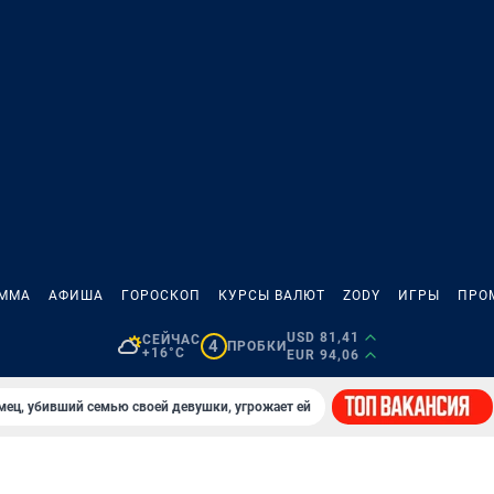
АММА
АФИША
ГОРОСКОП
КУРСЫ ВАЛЮТ
ZODY
ИГРЫ
ПРО
USD 81,41
СЕЙЧАС
4
ПРОБКИ
+16°C
EUR 94,06
мец, убивший семью своей девушки, угрожает ей