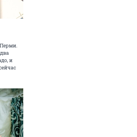
 Перми.
 два
до, и
сейчас