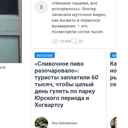
«Никаких сашими, все
5
испортилось»: блогер
записала шуточное видео,
как выжить в пермское
вымирание — его
посмотрели сотни тысяч
15 926
22
МНЕНИЕ
МНЕНИ
«Сливочное пиво
Кварт
ьзя.
разочаровало»:
но де
туристы заплатили 60
рынок
тысяч, чтобы целый
сейча
день гулять по парку
Юрского периода и
Хогвартсу
Яна Шаламова