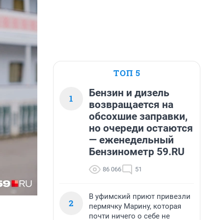
ТОП 5
Бензин и дизель
1
возвращается на
обсохшие заправки,
но очереди остаются
— еженедельный
Бензинометр 59.RU
86 066
51
В уфимский приют привезли
2
пермячку Марину, которая
почти ничего о себе не