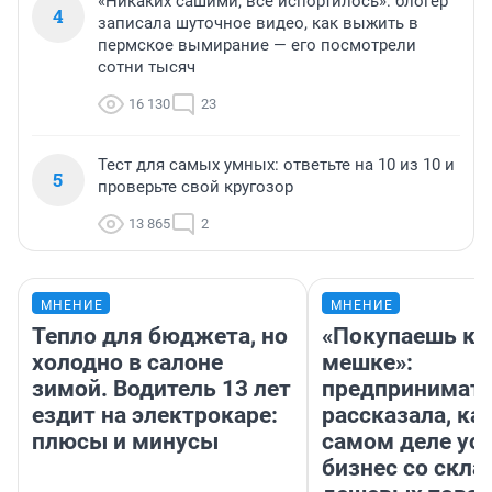
«Никаких сашими, все испортилось»: блогер
4
записала шуточное видео, как выжить в
пермское вымирание — его посмотрели
сотни тысяч
16 130
23
Тест для самых умных: ответьте на 10 из 10 и
5
проверьте свой кругозор
13 865
2
МНЕНИЕ
МНЕНИЕ
Тепло для бюджета, но
«Покупаешь ко
холодно в салоне
мешке»:
зимой. Водитель 13 лет
предпринимат
ездит на электрокаре:
рассказала, как
плюсы и минусы
самом деле ус
бизнес со скл