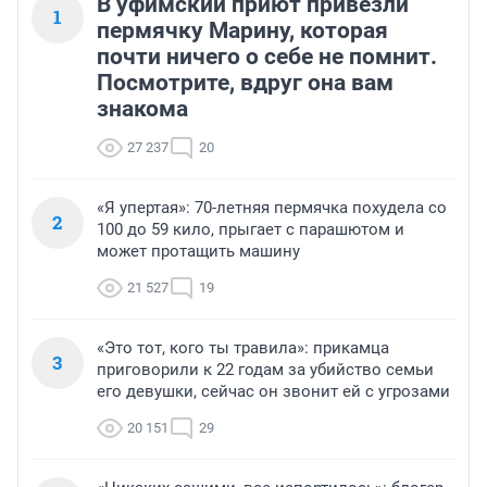
В уфимский приют привезли
1
пермячку Марину, которая
почти ничего о себе не помнит.
Посмотрите, вдруг она вам
знакома
27 237
20
«Я упертая»: 70-летняя пермячка похудела со
2
100 до 59 кило, прыгает с парашютом и
может протащить машину
21 527
19
«Это тот, кого ты травила»: прикамца
3
приговорили к 22 годам за убийство семьи
его девушки, сейчас он звонит ей с угрозами
20 151
29