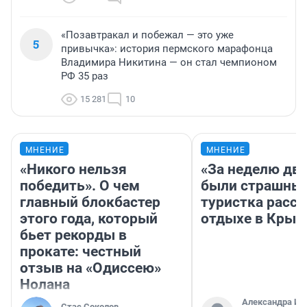
«Позавтракал и побежал — это уже
5
привычка»: история пермского марафонца
Владимира Никитина — он стал чемпионом
РФ 35 раз
15 281
10
МНЕНИЕ
МНЕНИЕ
«Никого нельзя
«За неделю две
победить». О чем
были страшные
главный блокбастер
туристка расск
этого года, который
отдыхе в Крым
бьет рекорды в
прокате: честный
отзыв на «Одиссею»
Нолана
Александра Ис
Стас Соколов