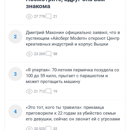
знакома
27 779
21
Дмитрий Махонин официально заявил, что в
2
пустеющем «Айсберг Modern» откроют Центр
креативных индустрий и корпус Вышки
23 269
58
«Я упертая»: 70-летняя пермячка похудела со
3
100 до 59 кило, прыгает с парашютом и
может протащить машину
21 712
19
«Это тот, кого ты травила»: прикамца
4
приговорили к 22 годам за убийство семьи
его девушки, сейчас он звонит ей с угрозами
20 525
32