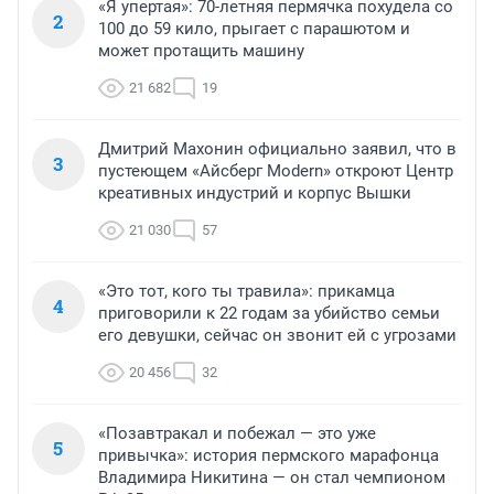
«Я упертая»: 70-летняя пермячка похудела со
2
100 до 59 кило, прыгает с парашютом и
может протащить машину
21 682
19
Дмитрий Махонин официально заявил, что в
3
пустеющем «Айсберг Modern» откроют Центр
креативных индустрий и корпус Вышки
21 030
57
«Это тот, кого ты травила»: прикамца
4
приговорили к 22 годам за убийство семьи
его девушки, сейчас он звонит ей с угрозами
20 456
32
«Позавтракал и побежал — это уже
5
привычка»: история пермского марафонца
Владимира Никитина — он стал чемпионом