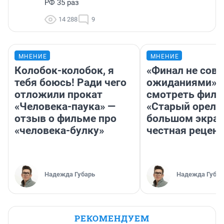
РФ 35 раз
14 288
9
МНЕНИЕ
МНЕНИЕ
Колобок-колобок, я
«Финал не совп
тебя боюсь! Ради чего
ожиданиями»: 
отложили прокат
смотреть фил
«Человека-паука» —
«Старый орел» 
отзыв о фильме про
большом экран
«человека-булку»
честная рецен
Надежда Губарь
Надежда Губар
РЕКОМЕНДУЕМ