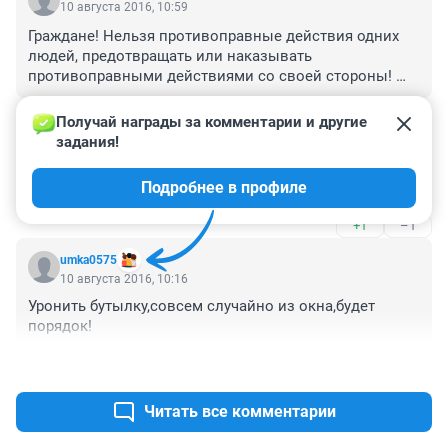
10 августа 2016, 10:59
Граждане! Нельзя противоправные действия одних 
людей, предотвращать или наказывать 
противоправными действиями со своей стороны! 
Вызывайте соответствующие службы.
+1
–1
Получай награды за комментарии и другие 
задания!
Гость
10 августа 2016, 10:57
Подробнее в профиле
Баба однозначно припарковалась !!!
+1
–1
umka0575
10 августа 2016, 10:16
Уронить бутылку,совсем случайно из окна,будет 
порядок!
+1
–0
Читать все комментарии