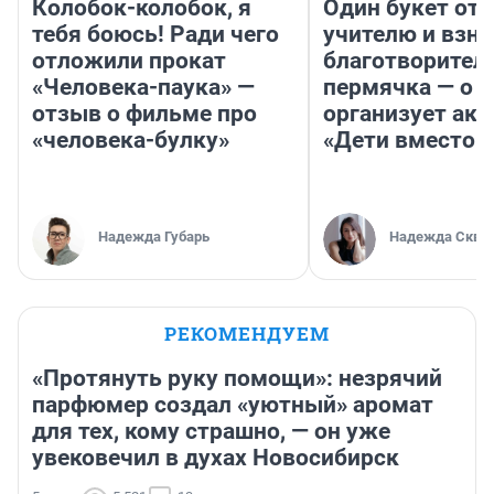
Колобок-колобок, я
Один букет от 
тебя боюсь! Ради чего
учителю и взно
отложили прокат
благотворител
«Человека-паука» —
пермячка — о т
отзыв о фильме про
организует ак
«человека-булку»
«Дети вместо 
Надежда Губарь
Надежда Скво
РЕКОМЕНДУЕМ
«Протянуть руку помощи»: незрячий
парфюмер создал «уютный» аромат
для тех, кому страшно, — он уже
увековечил в духах Новосибирск