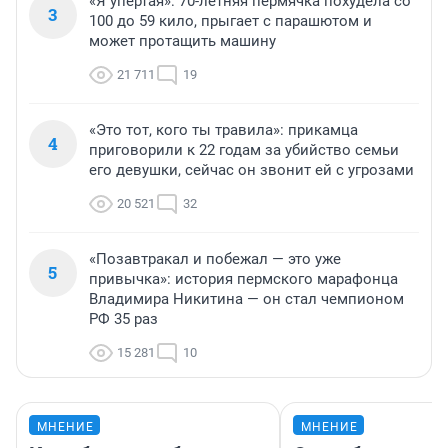
«Я упертая»: 70-летняя пермячка похудела со
3
100 до 59 кило, прыгает с парашютом и
может протащить машину
21 711
19
«Это тот, кого ты травила»: прикамца
4
приговорили к 22 годам за убийство семьи
его девушки, сейчас он звонит ей с угрозами
20 521
32
«Позавтракал и побежал — это уже
5
привычка»: история пермского марафонца
Владимира Никитина — он стал чемпионом
РФ 35 раз
15 281
10
МНЕНИЕ
МНЕНИЕ