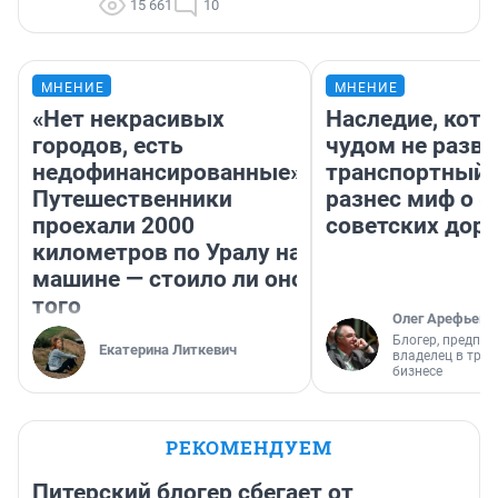
15 661
10
МНЕНИЕ
МНЕНИЕ
«Нет некрасивых
Наследие, кото
городов, есть
чудом не разва
недофинансированные».
транспортный 
Путешественники
разнес миф о 
проехали 2000
советских доро
километров по Уралу на
машине — стоило ли оно
того
Олег Арефьев
Блогер, предпри
Екатерина Литкевич
владелец в тра
бизнесе
РЕКОМЕНДУЕМ
Питерский блогер сбегает от