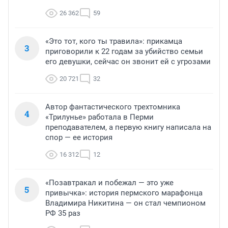
26 362
59
«Это тот, кого ты травила»: прикамца
3
приговорили к 22 годам за убийство семьи
его девушки, сейчас он звонит ей с угрозами
20 721
32
Автор фантастического трехтомника
4
«Трилунье» работала в Перми
преподавателем, а первую книгу написала на
спор — ее история
16 312
12
«Позавтракал и побежал — это уже
5
привычка»: история пермского марафонца
Владимира Никитина — он стал чемпионом
РФ 35 раз