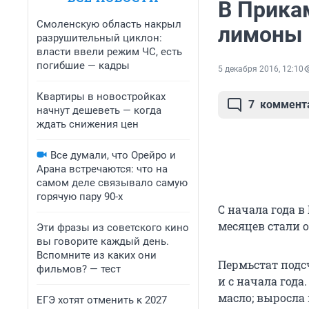
В Прика
Смоленскую область накрыл
лимоны
разрушительный циклон:
власти ввели режим ЧС, есть
погибшие — кадры
5 декабря 2016, 12:10
Квартиры в новостройках
7
коммент
начнут дешеветь — когда
ждать снижения цен
Все думали, что Орейро и
Арана встречаются: что на
самом деле связывало самую
горячую пару 90-х
С начала года в
месяцев стали 
Эти фразы из советского кино
вы говорите каждый день.
Вспомните из каких они
Пермьстат подс
фильмов? — тест
и с начала года.
масло; выросла в
ЕГЭ хотят отменить к 2027