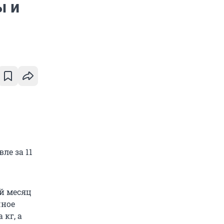
ы и
ле за 11
й месяц
чное
 кг, а