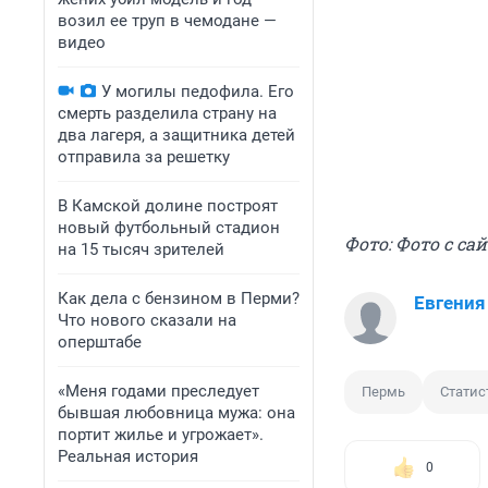
возил ее труп в чемодане —
видео
У могилы педофила. Его
смерть разделила страну на
два лагеря, а защитника детей
отправила за решетку
В Камской долине построят
новый футбольный стадион
Фото: Фото с сай
на 15 тысяч зрителей
Как дела с бензином в Перми?
Евгения
Что нового сказали на
оперштабе
«Меня годами преследует
Пермь
Статис
бывшая любовница мужа: она
портит жилье и угрожает».
Реальная история
0