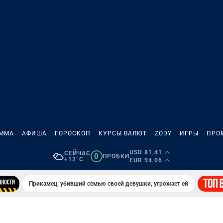
АММА
АФИША
ГОРОСКОП
КУРСЫ ВАЛЮТ
ZODY
ИГРЫ
ПРО
USD 81,41
СЕЙЧАС
0
ПРОБКИ
+12°C
EUR 94,06
Прикамец, убивший семью своей девушки, угрожает ей