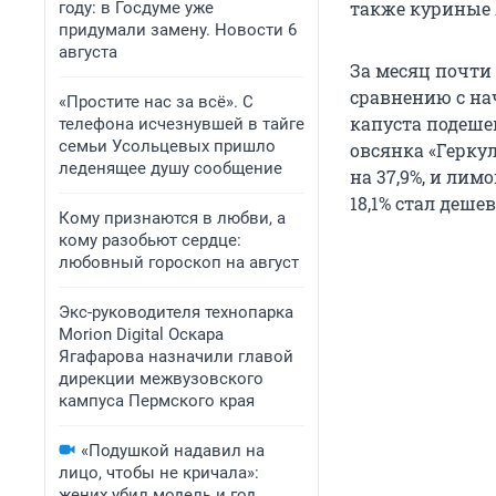
также куриные я
году: в Госдуме уже
придумали замену. Новости 6
августа
За месяц почти 
сравнению с на
«Простите нас за всё». С
капуста подешев
телефона исчезнувшей в тайге
семьи Усольцевых пришло
овсянка «Геркул
леденящее душу сообщение
на 37,9%, и лим
18,1% стал деше
Кому признаются в любви, а
кому разобьют сердце:
любовный гороскоп на август
Экс-руководителя технопарка
Morion Digital Оскара
Ягафарова назначили главой
дирекции межвузовского
кампуса Пермского края
«Подушкой надавил на
лицо, чтобы не кричала»:
жених убил модель и год