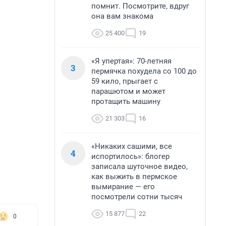
помнит. Посмотрите, вдруг
она вам знакома
25 400
19
«Я упертая»: 70-летняя
3
пермячка похудела со 100 до
59 кило, прыгает с
парашютом и может
протащить машину
21 303
16
«Никаких сашими, все
4
испортилось»: блогер
записала шуточное видео,
как выжить в пермское
вымирание — его
посмотрели сотни тысяч
15 877
22
0