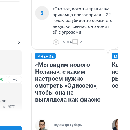
«Это тот, кого ты травила»:
5
прикамца приговорили к 22
годам за убийство семьи его
девушки, сейчас он звонит
ей с угрозами
15 014
21
МНЕНИЕ
МНЕНИ
«Мы видим нового
Кварт
Нолана»: с каким
но де
настроем нужно
рынок
+0
–0
смотреть «Одиссею»,
сейча
чтобы она не
выглядела как фиаско
за 
 на 50%!
+0
–0
Надежда Губарь