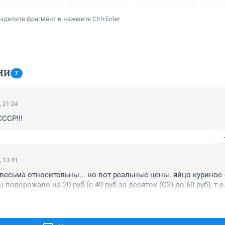
ыделите фрагмент и нажмите Ctrl+Enter
ИИ
7
, 21:24
ССР!!!
, 13:41
весьма относительны... но вот реальные цены. яйцо куриное - 
подорожало на 20 руб (c 40 руб за десяток (С2) до 60 руб), т.е.