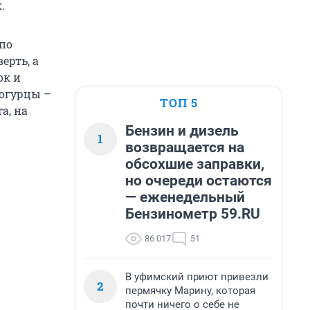
.
 по
ерть, а
ок и
 огурцы –
ТОП 5
а, на
Бензин и дизель
1
возвращается на
обсохшие заправки,
но очереди остаются
— еженедельный
Бензинометр 59.RU
86 017
51
В уфимский приют привезли
2
пермячку Марину, которая
почти ничего о себе не