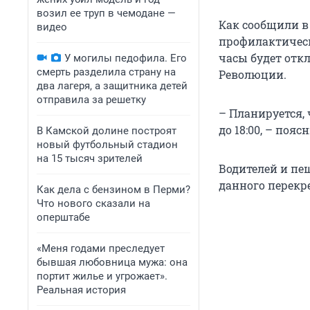
возил ее труп в чемодане —
Как сообщили в
видео
профилактическ
часы будет отк
У могилы педофила. Его
смерть разделила страну на
Революции.
два лагеря, а защитника детей
отправила за решетку
– Планируется, 
до 18:00, – поя
В Камской долине построят
новый футбольный стадион
на 15 тысяч зрителей
Водителей и пе
данного перекре
Как дела с бензином в Перми?
Что нового сказали на
оперштабе
«Меня годами преследует
бывшая любовница мужа: она
портит жилье и угрожает».
Реальная история