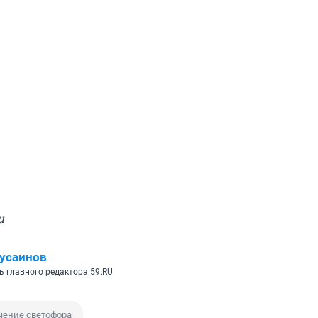
u
усаинов
ь главного редактора 59.RU
ение светофора