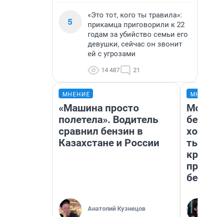
«Это тот, кого ты травила»:
5
прикамца приговорили к 22
годам за убийство семьи его
девушки, сейчас он звонит
ей с угрозами
14 487
21
МНЕНИЕ
МНЕНИ
«Машина просто
Мой б
полетела». Водитель
береж
сравнил бензин в
хотел
Казахстане и России
тысяч
креди
приех
безоп
Анатолий Кузнецов