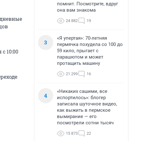
помнит. Посмотрите, вдруг
она вам знакома
 дневные
24 882
19
цов
«Я упертая»: 70-летняя
3
пермячка похудела со 100 до
59 кило, прыгает с
с 10:00
парашютом и может
протащить машину
21 299
16
ереходе
«Никаких сашими, все
4
испортилось»: блогер
записала шуточное видео,
как выжить в пермское
вымирание — его
посмотрели сотни тысяч
15 873
22