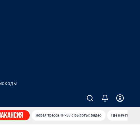
МОКОДЫ
Новая трасса ТР-53 с высоты: видео
Где начать нов