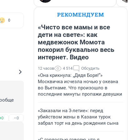
РЕКОМЕНДУЕМ
0
«Чисто все мамы и все
дети на свете»: как
медвежонок Момота
покорил буквально весь
интернет. Видео
12 часов
4 514
Обсудить
«Она крикнула: „Дядя Боря!“»
Москвичка исчезла ночью у океана
во Вьетнаме. Что произошло в
последние минуты пропажи девушки
ообще 
«Заказали на 3-летие»: перед
убийством жены в Казани турок
+0
–0
забрал торт на день рождения сына
«С гордостью говорю, что я