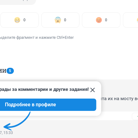
0
0
0
ыделите фрагмент и нажмите Ctrl+Enter
ИИ
5
рады за комментарии и другие задания!
7, 06:43
 к жестким пробкам,после 9 дней проф ремонта их на мосту в
Подробнее в профиле
7, 15:33