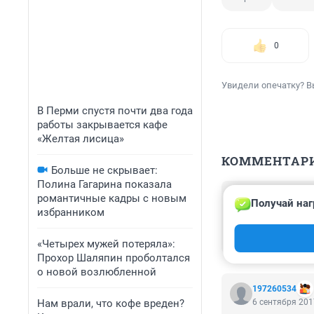
0
Увидели опечатку? В
В Перми спустя почти два года
работы закрывается кафе
«Желтая лисица»
КОММЕНТАР
Больше не скрывает:
Полина Гагарина показала
Гость
романтичные кадры с новым
Получай наг
7 сентября 201
избранником
Готовьтесь люди
не будет!!!
«Четырех мужей потеряла»:
Прохор Шаляпин проболтался
о новой возлюбленной
197260534
Нам врали, что кофе вреден?
6 сентября 201