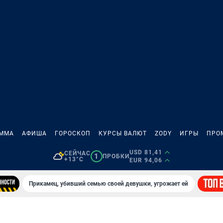
АММА
АФИША
ГОРОСКОП
КУРСЫ ВАЛЮТ
ZODY
ИГРЫ
ПРО
USD 81,41
СЕЙЧАС
1
ПРОБКИ
+13°C
EUR 94,06
Прикамец, убивший семью своей девушки, угрожает ей