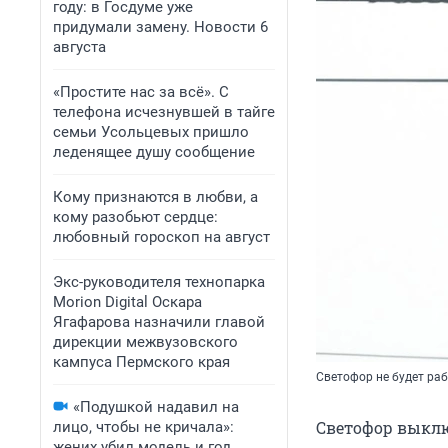
году: в Госдуме уже
придумали замену. Новости 6
августа
«Простите нас за всё». С
телефона исчезнувшей в тайге
семьи Усольцевых пришло
леденящее душу сообщение
Кому признаются в любви, а
кому разобьют сердце:
любовный гороскоп на август
Экс-руководителя технопарка
Morion Digital Оскара
Ягафарова назначили главой
дирекции межвузовского
кампуса Пермского края
Светофор не будет ра
«Подушкой надавил на
Светофор выклю
лицо, чтобы не кричала»:
жених убил модель и год