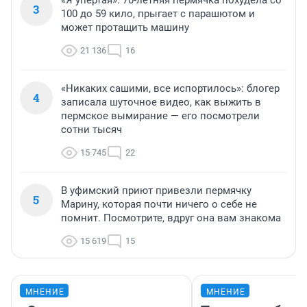
«Я упертая»: 70-летняя пермячка похудела со
3
100 до 59 кило, прыгает с парашютом и
может протащить машину
21 136
16
«Никаких сашими, все испортилось»: блогер
4
записала шуточное видео, как выжить в
пермское вымирание — его посмотрели
сотни тысяч
15 745
22
В уфимский приют привезли пермячку
5
Марину, которая почти ничего о себе не
помнит. Посмотрите, вдруг она вам знакома
15 619
15
МНЕНИЕ
МНЕНИЕ