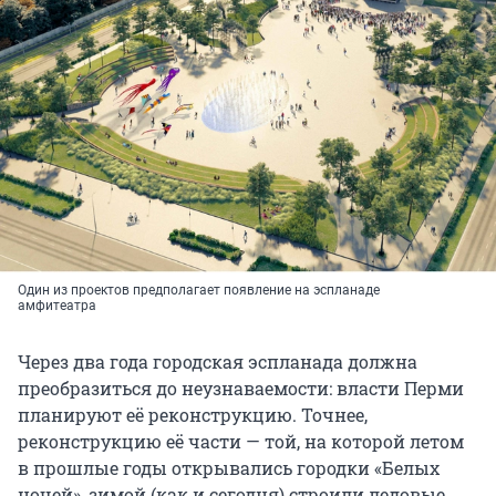
Один из проектов предполагает появление на эспланаде
амфитеатра
Через два года городская эспланада должна
преобразиться до неузнаваемости: власти Перми
планируют её реконструкцию. Точнее,
реконструкцию её части — той, на которой летом
в прошлые годы открывались городки «Белых
ночей», зимой (как и сегодня) строили ледовые