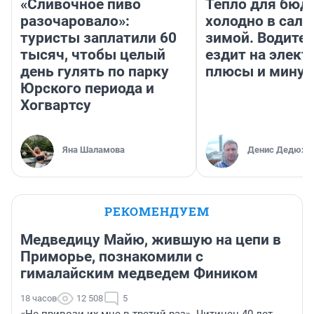
«Сливочное пиво
Тепло для бюд
разочаровало»:
холодно в сало
туристы заплатили 60
зимой. Водител
тысяч, чтобы целый
ездит на элект
день гулять по парку
плюсы и мину
Юрского периода и
Хогвартсу
Яна Шаламова
Денис Дедюхи
РЕКОМЕНДУЕМ
Медведицу Майю, жившую на цепи в
Приморье, познакомили с
гималайским медведем Фиником
18 часов
12 508
5