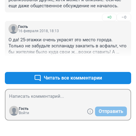
еще даже общественное обсуждение не началось.
+0
–0
Гость
16 февраля 2018, 18:13
О да! 25-этажки очень украсят это место города. 
Только не забудьте эспланаду закатить в асфальт, что 
бы жителям было куда свои ж...возки ставить! А 
проект ТЦ это так, для отвода глаз. Типа, хотели, но 
+0
–0
денег не хватило.

ПыСы. Я против и первого, и второго, и третьего. 
Меня всё устраивает в сегодняшнем виде.
Читать все комментарии
Гость
Отправить
Войти