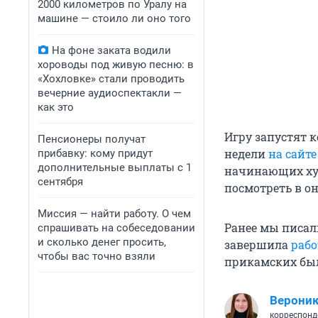
2000 километров по Уралу на
машине — стоило ли оно того
На фоне заката водили
хороводы под живую песню: в
«Хохловке» стали проводить
вечерние аудиоспектакли —
как это
Игру запустят к
Пенсионеры получат
недели
на сайте
прибавку: кому придут
дополнительные выплаты с 1
начинающих худ
сентября
посмотреть в о
Миссия — найти работу. О чем
Ранее мы писал
спрашивать на собеседовании
и сколько денег просить,
завершила
рабо
чтобы вас точно взяли
прикамских был
Вероник
корреспонд