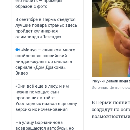
его носить — примеры
образов с фото
В сентябре в Пермь съедутся
лучшие повара страны: здесь
пройдет кулинарная
олимпиада «Легенда»
«Минус — слишком много
спойлеров»: российский
ниндзя-скульптор снялся в
сериале «Дом Дракона».
Видео
Рисунки делали люди в
«Они всё еще в лесу, и им
Источник: 
Центр по ре
нужна помощь»: сын
пропавших в тайге
В Перми появит
Усольцевых назвал еще одну
создадут на ос
версию их исчезновения
возможностями
На улицу Борчанинова
возвращаются автобусы, но