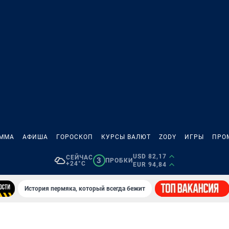
АММА
АФИША
ГОРОСКОП
КУРСЫ ВАЛЮТ
ZODY
ИГРЫ
ПРО
USD 82,17
СЕЙЧАС
3
ПРОБКИ
+24°C
EUR 94,84
История пермяка, который всегда бежит