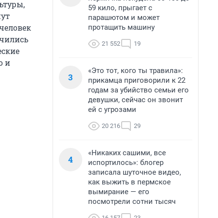
ьтуры,
59 кило, прыгает с
нут
парашютом и может
 человек
протащить машину
учились
21 552
19
еские
о и
«Это тот, кого ты травила»:
3
прикамца приговорили к 22
годам за убийство семьи его
девушки, сейчас он звонит
ей с угрозами
20 216
29
«Никаких сашими, все
4
испортилось»: блогер
записала шуточное видео,
как выжить в пермское
вымирание — его
посмотрели сотни тысяч
16 157
23