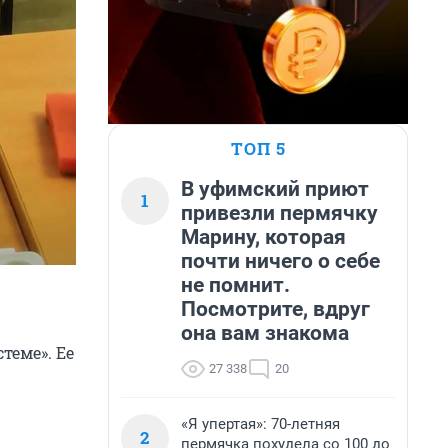
ТОП 5
В уфимский приют
1
привезли пермячку
Марину, которая
почти ничего о себе
не помнит.
Посмотрите, вдруг
она вам знакома
теме». Ее
27 338
20
«Я упертая»: 70-летняя
2
пермячка похудела со 100 до