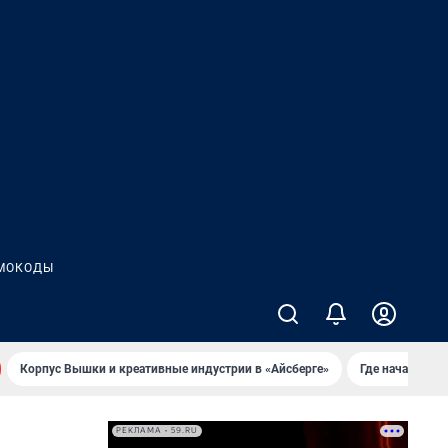
МОКОДЫ
Корпус Вышки и креативные индустрии в «Айсберге»
Где начать но
РЕКЛАМА • 59.RU