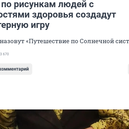
 по рисункам людей с
остями здоровья создадут
ерную игру
назовут «Путешествие по Солнечной сис
3 670
 комментарий