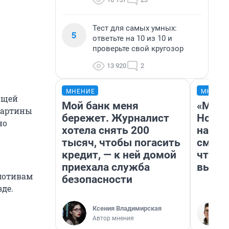
Тест для самых умных:
5
ответьте на 10 из 10 и
проверьте свой кругозор
13 920
2
МНЕНИЕ
МНЕНИ
ющей
Мой банк меня
«Мы в
картины
бережет. Журналист
Нолан
но
хотела снять 200
настр
тысяч, чтобы погасить
смотр
кредит, — к ней домой
чтобы
приехала служба
выгля
мотивам
безопасности
де.
Ксения Владимирская
Автор мнения