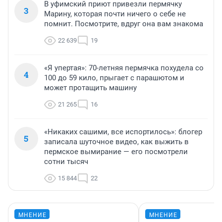
В уфимский приют привезли пермячку
3
Марину, которая почти ничего о себе не
помнит. Посмотрите, вдруг она вам знакома
22 639
19
«Я упертая»: 70-летняя пермячка похудела со
4
100 до 59 кило, прыгает с парашютом и
может протащить машину
21 265
16
«Никаких сашими, все испортилось»: блогер
5
записала шуточное видео, как выжить в
пермское вымирание — его посмотрели
сотни тысяч
15 844
22
МНЕНИЕ
МНЕНИЕ