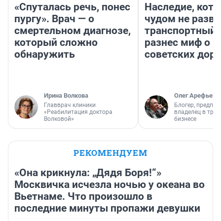
«Спуталась речь, понес
Наследие, кото
пургу». Врач — о
чудом не разва
смертельном диагнозе,
транспортный 
который сложно
разнес миф о 
обнаружить
советских доро
Ирина Волкова
Олег Арефьев
Главврач клиники
Блогер, предпри
«Реабилитация доктора
владелец в тра
Волковой»
бизнесе
РЕКОМЕНДУЕМ
«Она крикнула: „Дядя Боря!“»
Москвичка исчезла ночью у океана во
Вьетнаме. Что произошло в
последние минуты пропажи девушки