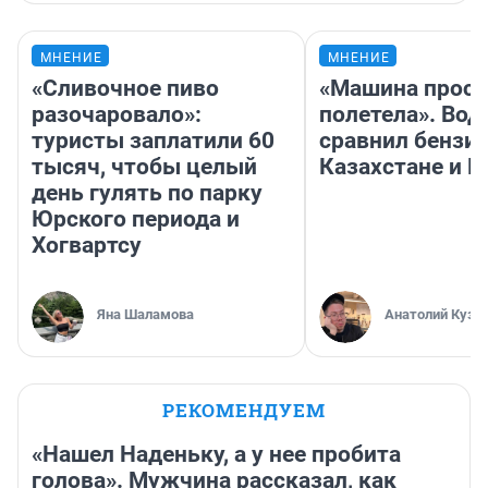
МНЕНИЕ
МНЕНИЕ
«Сливочное пиво
«Машина прост
разочаровало»:
полетела». Вод
туристы заплатили 60
сравнил бензин
тысяч, чтобы целый
Казахстане и Р
день гулять по парку
Юрского периода и
Хогвартсу
Яна Шаламова
Анатолий Кузн
РЕКОМЕНДУЕМ
«Нашел Наденьку, а у нее пробита
голова». Мужчина рассказал, как