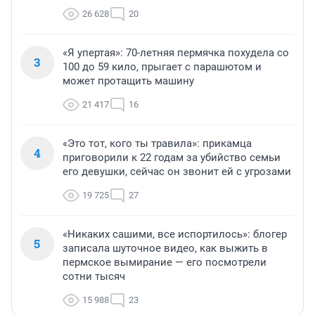
26 628
20
«Я упертая»: 70-летняя пермячка похудела со
3
100 до 59 кило, прыгает с парашютом и
может протащить машину
21 417
16
«Это тот, кого ты травила»: прикамца
4
приговорили к 22 годам за убийство семьи
его девушки, сейчас он звонит ей с угрозами
19 725
27
«Никаких сашими, все испортилось»: блогер
5
записала шуточное видео, как выжить в
пермское вымирание — его посмотрели
сотни тысяч
15 988
23