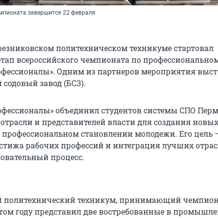
мпионата завершится 22 февраля
ерезниковском политехническом техникуме стартовал
тап всероссийского чемпионата по профессионально
офессионалы». Одним из партнеров мероприятия выс
содовый завод (БСЗ).
фессионалы» объединил студентов системы СПО Перм
в отрасли и представителей власти для создания новы
 профессиональном становлении молодежи. Его цель 
тижа рабочих профессий и интеграция лучших отра
зовательный процесс.
й политехнический техникум, принимающий чемпион
 этом году представил две востребованные в промышл