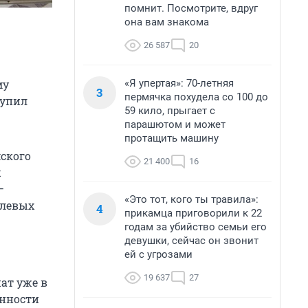
помнит. Посмотрите, вдруг
она вам знакома
26 587
20
«Я упертая»: 70-летняя
му
3
пермячка похудела со 100 до
тупил
59 кило, прыгает с
парашютом и может
протащить машину
ского
21 400
16
х
—
«Это тот, кого ты травила»:
слевых
4
прикамца приговорили к 22
годам за убийство семьи его
девушки, сейчас он звонит
ей с угрозами
19 637
27
ат уже в
енности