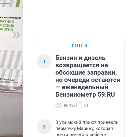
ТОП 5
Бензин и дизель
1
возвращается на
обсохшие заправки,
но очереди остаются
— еженедельный
Бензинометр 59.RU
86 138
51
В уфимский приют привезли
2
пермячку Марину, которая
почти ничего о себе не