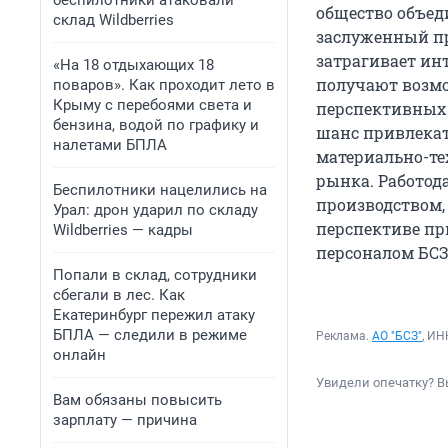
беспилотники атаковали
общество объед
склад Wildberries
заслуженный пре
затрагивает ин
«На 18 отдыхающих 18
получают возмо
поваров». Как проходит лето в
Крыму с перебоями света и
перспективных 
бензина, водой по графику и
шанс привлекат
налетами БПЛА
материально-те
рынка. Работод
Беспилотники нацелились на
производством,
Урал: дрон ударил по складу
перспективе пр
Wildberries — кадры
персоналом БСЗ
Попали в склад, сотрудники
сбегали в лес. Как
Екатеринбург пережил атаку
БПЛА — следили в режиме
Реклама.
АО "БСЗ"
, И
онлайн
Увидели опечатку? В
Вам обязаны повысить
зарплату — причина