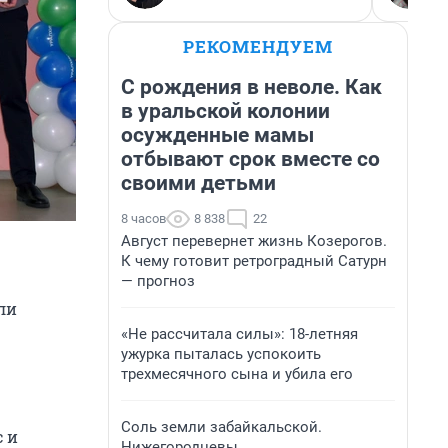
РЕКОМЕНДУЕМ
С рождения в неволе. Как
в уральской колонии
осужденные мамы
отбывают срок вместе со
своими детьми
8 часов
8 838
22
Август перевернет жизнь Козерогов.
К чему готовит ретроградный Сатурн
— прогноз
ли
«Не рассчитала силы»: 18-летняя
ужурка пыталась успокоить
трехмесячного сына и убила его
Соль земли забайкальской.
с и
Нижегородцевы