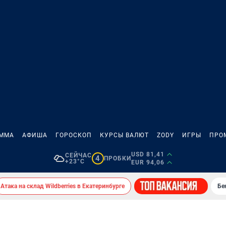
АММА
АФИША
ГОРОСКОП
КУРСЫ ВАЛЮТ
ZODY
ИГРЫ
ПРО
USD 81,41
СЕЙЧАС
4
ПРОБКИ
+23°C
EUR 94,06
Атака на склад Wildberries в Екатеринбурге
Бе