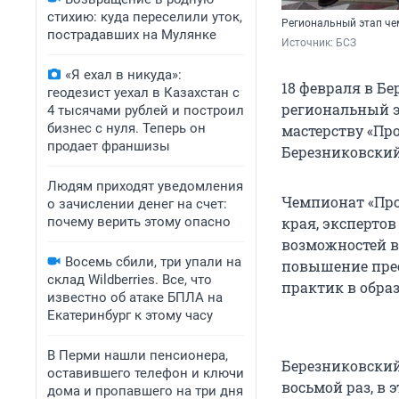
стихию: куда переселили уток,
Региональный этап че
пострадавших на Мулянке
Источник: 
БСЗ 
«Я ехал в никуда»:
18 февраля в Б
геодезист уехал в Казахстан с
региональный э
4 тысячами рублей и построил
бизнес с нуля. Теперь он
мастерству «Пр
продает франшизы
Березниковский 
Людям приходят уведомления
Чемпионат «Про
о зачислении денег на счет:
почему верить этому опасно
края, эксперто
возможностей в
Восемь сбили, три упали на
повышение прес
склад Wildberries. Все, что
практик в обра
известно об атаке БПЛА на
Екатеринбург к этому часу
В Перми нашли пенсионера,
Березниковски
оставившего телефон и ключи
восьмой раз, в
дома и пропавшего на три дня