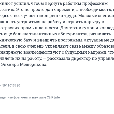
иняют усилия, чтобы вернуть рабочим профессиям
стиж. Это не просто дань времени, а необходимость, 
тересы всех участников рынка труда. Молодые специ
жность устроиться на работу и строить карьеру в
отраслях промышленности. Для техникумов и коллед
ь еще больше талантливых абитуриентов, развивать
хническую базу и внедрять программы, актуальные д
атели, в свою очередь, укрепляют связь между образо
 напрямую взаимодействуют с будущими кадрами, чт
ивлечь их на работу, — рассказала директор по управ
 Эльвира Мещерякова.
НН 5911013780
ыделите фрагмент и нажмите Ctrl+Enter