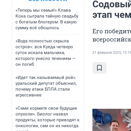
Содовый
«Теперь мы семья!» Клава
этап че
Кока сыграла тайную свадьбу
с богатым блогером. В какую
сумму всё обошлось
Его победит
всероссийс
«Вода полностью скрыла
остров»: вся Куеда четверо
суток искала мальчика,
21 февраля 2025, 15:1
которого унесло течением —
он погиб
«Идет так называемый рой»:
уральский депутат объяснил,
почему атаки БПЛА стали
агрессивнее
«Сами кормите свои будущие
опухоли». Биолог назвал
продукты, которые приводят к
онкологии, сам он их никогда