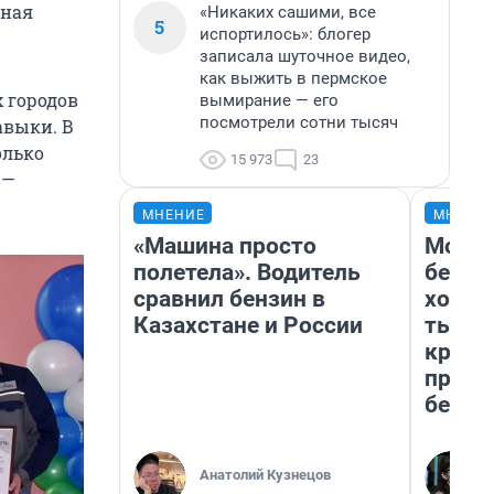
нная
«Никаких сашими, все
5
испортилось»: блогер
записала шуточное видео,
как выжить в пермское
х городов
вымирание — его
посмотрели сотни тысяч
авыки. В
олько
15 973
23
 —
МНЕНИЕ
МНЕНИ
«Машина просто
Мой б
полетела». Водитель
береж
сравнил бензин в
хотел
Казахстане и России
тысяч
креди
приех
безоп
Анатолий Кузнецов