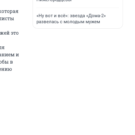
которая
«Ну вот и всё»: звезда «Дома-2»
алисты
развелась с молодым мужем
жей это
ля
ванием и
обы в
лению