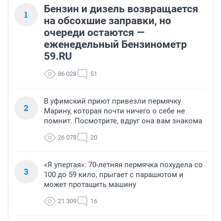
Бензин и дизель возвращается
1
на обсохшие заправки, но
очереди остаются —
еженедельный Бензинометр
59.RU
86 028
51
В уфимский приют привезли пермячку
2
Марину, которая почти ничего о себе не
помнит. Посмотрите, вдруг она вам знакома
26 078
20
«Я упертая»: 70-летняя пермячка похудела со
3
100 до 59 кило, прыгает с парашютом и
может протащить машину
21 309
16