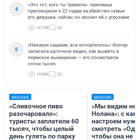
«Это тот, кого ты травила»: прикамца
4
приговорили к 22 годам за убийство семьи
его девушки, сейчас он звонит ей с угрозами
16 750
23
«Никаких сашими, все испортилось»: блогер
5
записала шуточное видео, как выжить в
пермское вымирание — его посмотрели
сотни тысяч
15 895
22
МНЕНИЕ
МНЕНИЕ
«Сливочное пиво
«Мы видим нов
разочаровало»:
Нолана»: с как
туристы заплатили 60
настроем нужн
тысяч, чтобы целый
смотреть «Оди
день гулять по парку
чтобы она не