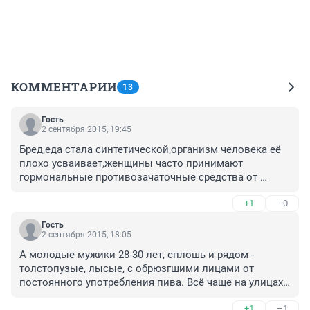
КОММЕНТАРИИ
13
Гость
2 сентября 2015, 19:45
Бред,еда стала синтетической,организм человека её 
плохо усваивает,женщины часто принимают 
гормональные противозачаточные средства от 
которых их прёт,а мужики толстеют от пива,которое 
+1
–0
пьют литрами и заедают копчёностями.
Гость
2 сентября 2015, 18:05
А молодые мужики 28-30 лет, сплошь и рядом - 
толстопузые, лысые, с обрюзгшими лицами от 
постоянного употребления пива. Всё чаще на улицах 
наблюдаю такое: идут либо рядом, либо в обнимку, 
+1
–1