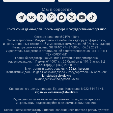
Мы в соцсетях
Контактные данные для Роскомнадзора и государственных органов
Сетевое издание «59.РУ» (18+)
Зарегистрировано Федеральной службой по надзору в сфере связи,
информационных технологий и массовых коммуникаций (Роскомнадзор)
Регистрационный номер ЭЛ № ФС 77– 84685 от 06.02.2023 г.
Учредитель: Общество с ограниченной ответственностью "ИНТЕРНЕТ
ТЕХНОЛОГИИ"
Главный редактор: Вохмянина Екатерина Владимировна
Адрес редакции: г. Пермь, 614007, ул. 25 Октября д. 101, 6 этаж, БЦ
«Авангард», 8 (342) 215-01-21
Электронный адрес редакции:
59@shkulev.ru
Контактные данные для Роскомнадзора и государственных органов:
juristekat@shkulev.ru
Техподдержка:
help@shkulev.ru
Связаться с отделом продаж: Евгения Каменева, 8-922-644-71-41,
evgeniya.kameneva@shkulev.ru
Редакция сайта не несет ответственности за достоверность
информации, содержащейся в рекламных объявлениях.
Особенности эксплуатации (использования) веб-портала регулируются: