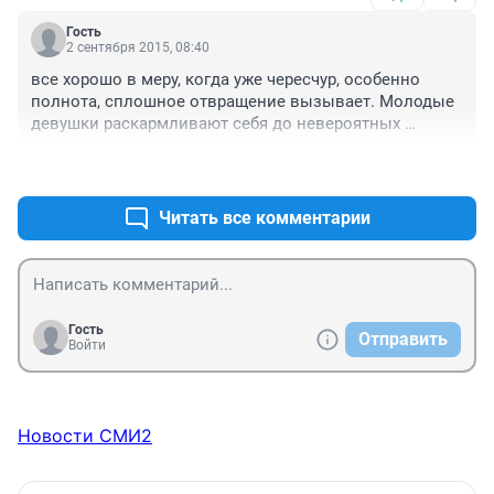
два толстяка с сигаретами в зубах, с бутылками пива 
в руках. У толстяка женского пола всё через край 
Гость
штанов вываливается, а толстяк мужского пола идёт 
2 сентября 2015, 08:40
в раскоряку, выставив вперед свой пузан. Поэтому не 
все хорошо в меру, когда уже чересчур, особенно 
надо говорить ТОЛЬКО о располневших женщинах. И 
полнота, сплошное отвращение вызывает. Молодые 
насчёт того, что мужчины стали больше делать 
девушки раскармливают себя до невероятных 
домашней работы - неправда. Глядя на молодых 
размеров, а потом на здоровье жалуются.

соседей, молодых родственников, племянников, 
+0
–0
,
каждый раз убеждаюсь - пока хорошего пинка под зад 
не дашь - НИ ОДИН МУЖИК САМ С МЕСТА НЕ 
Читать все комментарии
СДВИНЕТСЯ, и САМ ничего делать в наше время не 
будет. Я уже пожилой человек, больше полжизни 
прожито, но столько ЛЕНТЯЕВ и ЛОДЫРЕЙ обоих 
полов, никогда раньше не встречала. Вот и толстеют 
все - от лени, от перекладываания дел друг на дружку, 
да это распроклятого пива.
Гость
Отправить
Войти
Новости СМИ2