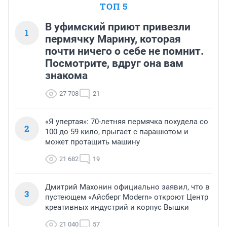
ТОП 5
В уфимский приют привезли
1
пермячку Марину, которая
почти ничего о себе не помнит.
Посмотрите, вдруг она вам
знакома
27 708
21
«Я упертая»: 70-летняя пермячка похудела со
2
100 до 59 кило, прыгает с парашютом и
может протащить машину
21 682
19
Дмитрий Махонин официально заявил, что в
3
пустеющем «Айсберг Modern» откроют Центр
креативных индустрий и корпус Вышки
21 040
57