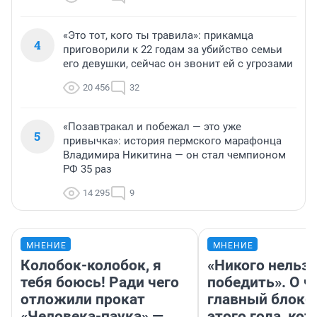
«Это тот, кого ты травила»: прикамца
4
приговорили к 22 годам за убийство семьи
его девушки, сейчас он звонит ей с угрозами
20 456
32
«Позавтракал и побежал — это уже
5
привычка»: история пермского марафонца
Владимира Никитина — он стал чемпионом
РФ 35 раз
14 295
9
МНЕНИЕ
МНЕНИЕ
Колобок-колобок, я
«Никого нельз
тебя боюсь! Ради чего
победить». О ч
отложили прокат
главный блокб
«Человека-паука» —
этого года, ко