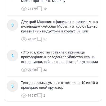
может протащить машину
21 679
19
Дмитрий Махонин официально заявил, что в
3
пустеющем «Айсберг Modern» откроют Центр
креативных индустрий и корпус Вышки
20 801
57
«Это тот, кого ты травила»: прикамца
4
приговорили к 22 годам за убийство семьи
его девушки, сейчас он звонит ей с угрозами
20 436
32
Тест для самых умных: ответьте на 10 из 10 и
5
проверьте свой кругозор
14 087
2