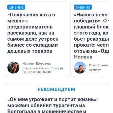
МНЕНИЕ
МНЕНИЕ
«Покупаешь кота в
«Никого нельз
мешке»:
победить». О ч
предприниматель
главный блокб
рассказала, как на
этого года, ко
самом деле устроен
бьет рекорды 
бизнес со складами
прокате: честн
дешевых товаров
отзыв на «Оди
Нолана
Наталья Шорохова
Стас Соколов
Открыла кофейную точку на
Эксперт
деньги соцразвития
РЕКОМЕНДУЕМ
«Он мне угрожает и портит жизнь»:
москвич обвинил турагента из
Волгограда в мошенничестве и