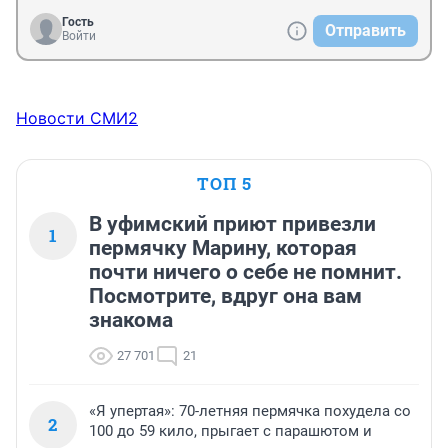
родителям нужно голову лечить, т.к. всегда должен 
быть баланс здравого смысла и целесообразности. 
Гость
Отправить
Войти
Не хотите отечественной вакцины, колите импортную. 
Не хотите осенью прививки ставить когда насморк - 
ставьте летом когда ребенок здоров. А так клиника - 
начитаются многочисленной литературы в интернете 
Новости СМИ2
и считают себя самыми умными. А по итогу сами 
паскудно хотят проехать за счет коллективного 
иммунитета.
ТОП 5
В уфимский приют привезли
1
пермячку Марину, которая
почти ничего о себе не помнит.
Посмотрите, вдруг она вам
знакома
27 701
21
«Я упертая»: 70-летняя пермячка похудела со
2
100 до 59 кило, прыгает с парашютом и