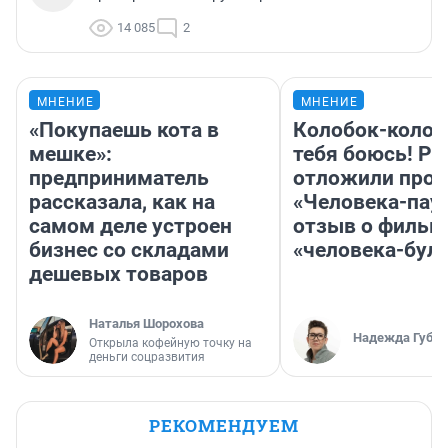
14 085
2
МНЕНИЕ
МНЕНИЕ
«Покупаешь кота в
Колобок-колобо
мешке»:
тебя боюсь! Ра
предприниматель
отложили прок
рассказала, как на
«Человека-пау
самом деле устроен
отзыв о фильм
бизнес со складами
«человека-бул
дешевых товаров
Наталья Шорохова
Надежда Губар
Открыла кофейную точку на
деньги соцразвития
РЕКОМЕНДУЕМ