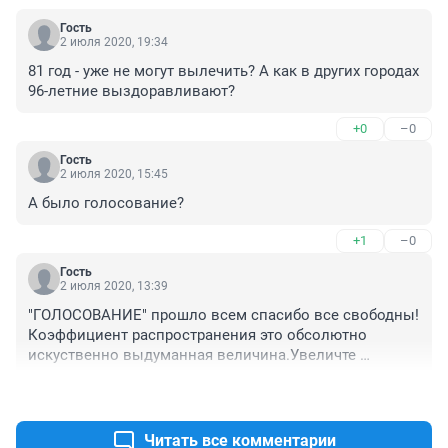
Гость
2 июля 2020, 19:34
81 год - уже не могут вылечить? А как в других городах 
96-летние выздоравливают?
+0
–0
Гость
2 июля 2020, 15:45
А было голосование?
+1
–0
Гость
2 июля 2020, 13:39
"ГОЛОСОВАНИЕ" прошло всем спасибо все свободны! 
Коэффициент распространения это обсолютно 
искуственно выдуманная величина.Увеличте 
количество коек и он снизится.Просто путинскому 
+1
–0
режиму выгодна эта манипулция и запугивание 
народа.Всем давно понятно, что никакой пандемии и 
эпидемии нет ,судя по количеству "заражённых" к 
Читать все комментарии