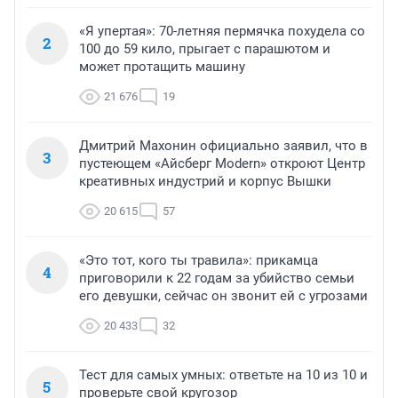
«Я упертая»: 70-летняя пермячка похудела со
2
100 до 59 кило, прыгает с парашютом и
может протащить машину
21 676
19
Дмитрий Махонин официально заявил, что в
3
пустеющем «Айсберг Modern» откроют Центр
креативных индустрий и корпус Вышки
20 615
57
«Это тот, кого ты травила»: прикамца
4
приговорили к 22 годам за убийство семьи
его девушки, сейчас он звонит ей с угрозами
20 433
32
Тест для самых умных: ответьте на 10 из 10 и
5
проверьте свой кругозор