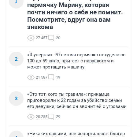
1
пермячку Марину, которая
почти ничего о себе не помнит.
Посмотрите, вдруг она вам
знакома
27 457
20
«Я упертая»: 70-летняя пермячка похудела со
2
100 до 59 кило, прыгает с парашютом и
может протащить машину
21 587
19
«Это тот, кого ты травила»: прикамца
3
приговорили к 22 годам за убийство семьи
его девушки, сейчас он звонит ей с угрозами
20 285
29
«Никаких сашими, все испортилось»: блогер