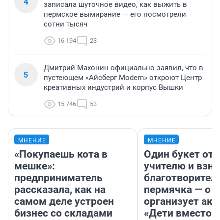
4
записала шуточное видео, как выжить в
пермское вымирание — его посмотрели
сотни тысяч
16 194
23
Дмитрий Махонин официально заявил, что в
5
пустеющем «Айсберг Modern» откроют Центр
креативных индустрий и корпус Вышки
15 746
53
МНЕНИЕ
МНЕНИЕ
«Покупаешь кота в
Один букет от 
мешке»:
учителю и взно
предприниматель
благотворител
рассказала, как на
пермячка — о т
самом деле устроен
организует ак
бизнес со складами
«Дети вместо 