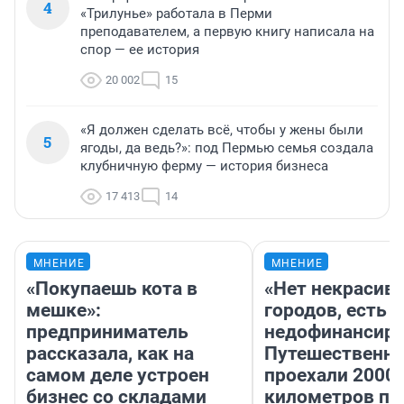
4
«Трилунье» работала в Перми
преподавателем, а первую книгу написала на
спор — ее история
20 002
15
«Я должен сделать всё, чтобы у жены были
5
ягоды, да ведь?»: под Пермью семья создала
клубничную ферму — история бизнеса
17 413
14
МНЕНИЕ
МНЕНИЕ
«Покупаешь кота в
«Нет некрасив
мешке»:
городов, есть
предприниматель
недофинансиро
рассказала, как на
Путешественн
самом деле устроен
проехали 2000
бизнес со складами
километров по 