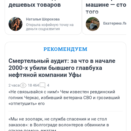
дешевых товаров
машине — стои
того
Наталья Шорохова
Екатерина Лит
Открыла кофейную точку на
деньги соцразвития
РЕКОМЕНДУЕМ
Смертельный аудит: за что в начале
2000-х убили бывшего главбуха
нефтяной компании Уфы
2 часа
18 464
4
«Не связывайся с ним!» Чем известен ревдинский
гопник Черкас, избивший ветерана СВО и грозивший
«отпетушить» его
«Мы не зоопарк, не служба спасения и не стол
заказов»: в Волгограде волонтеров обвинили в
отказе помочь ежатам