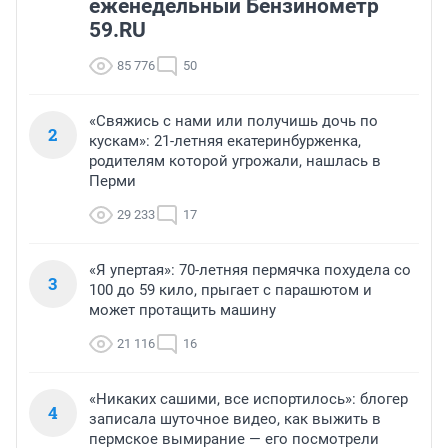
еженедельный Бензинометр
59.RU
85 776
50
«Свяжись с нами или получишь дочь по
2
кускам»: 21-летняя екатеринбурженка,
родителям которой угрожали, нашлась в
Перми
29 233
17
«Я упертая»: 70-летняя пермячка похудела со
3
100 до 59 кило, прыгает с парашютом и
может протащить машину
21 116
16
«Никаких сашими, все испортилось»: блогер
4
записала шуточное видео, как выжить в
пермское вымирание — его посмотрели