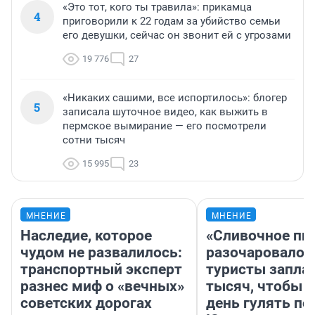
«Это тот, кого ты травила»: прикамца
4
приговорили к 22 годам за убийство семьи
его девушки, сейчас он звонит ей с угрозами
19 776
27
«Никаких сашими, все испортилось»: блогер
5
записала шуточное видео, как выжить в
пермское вымирание — его посмотрели
сотни тысяч
15 995
23
МНЕНИЕ
МНЕНИЕ
Наследие, которое
«Сливочное пи
чудом не развалилось:
разочаровало»
транспортный эксперт
туристы запла
разнес миф о «вечных»
тысяч, чтобы 
советских дорогах
день гулять по