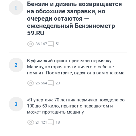
Бензин и дизель возвращается
1
на обсохшие заправки, но
очереди остаются —
еженедельный Бензинометр
59.RU
86 167
51
В уфимский приют привезли пермячку
2
Марину, которая почти ничего о себе не
помнит. Посмотрите, вдруг она вам знакома
26 664
20
«Я упертая»: 70-летняя пермячка похудела со
3
100 до 59 кило, прыгает с парашютом и
может протащить машину
21 421
18