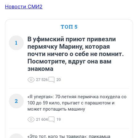
Новости СМИ2
ТОП 5
В уфимский приют привезли
1
пермячку Марину, которая
почти ничего о себе не помнит.
Посмотрите, вдруг она вам
знакома
27 526
20
«Я упертая»: 70-летняя пермячка похудела со
2
100 до 59 кило, прыгает с парашютом и
может протащить машину
21 604
19
«Это тот, кого ты травила»: прикамца