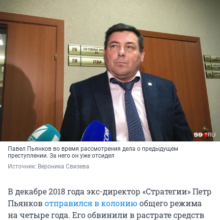
Павел Пьянков во время рассмотрения дела о предыдущем
преступлении. За него он уже отсидел
Источник: 
Вероника Свизева
В декабре 2018 года экс-директор «Стратегии» Петр
Пьянков
отправился в колонию
общего режима
на четыре года. Его обвинили в растрате средств