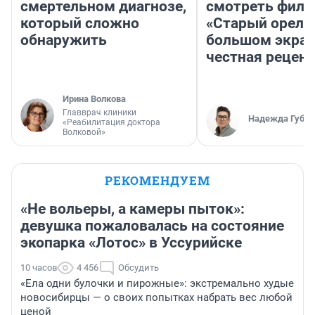
смертельном диагнозе,
смотреть фил
который сложно
«Старый орел» 
обнаружить
большом экран
честная рецен
Ирина Волкова
Главврач клиники
Надежда Губар
«Реабилитация доктора
Волковой»
РЕКОМЕНДУЕМ
«Не вольеры, а камеры пыток»:
девушка пожаловалась на состояние
экопарка «Лотос» в Уссурийске
10 часов
4 456
Обсудить
«Ела одни булочки и пирожные»: экстремально худые
новосибирцы — о своих попытках набрать вес любой
ценой