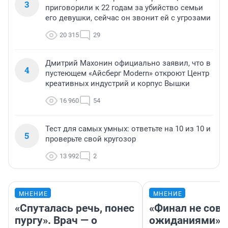
3
приговорили к 22 годам за убийство семьи
его девушки, сейчас он звонит ей с угрозами
20 315
29
Дмитрий Махонин официально заявил, что в
4
пустеющем «Айсберг Modern» откроют Центр
креативных индустрий и корпус Вышки
16 960
54
Тест для самых умных: ответьте на 10 из 10 и
5
проверьте свой кругозор
13 992
2
МНЕНИЕ
МНЕНИЕ
«Спуталась речь, понес
«Финал не совп
пургу». Врач — о
ожиданиями»: 