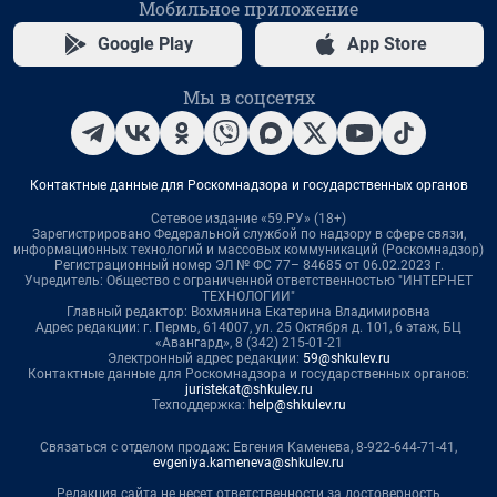
Мобильное приложение
Google Play
App Store
Мы в соцсетях
Контактные данные для Роскомнадзора и государственных органов
Сетевое издание «59.РУ» (18+)
Зарегистрировано Федеральной службой по надзору в сфере связи,
информационных технологий и массовых коммуникаций (Роскомнадзор)
Регистрационный номер ЭЛ № ФС 77– 84685 от 06.02.2023 г.
Учредитель: Общество с ограниченной ответственностью "ИНТЕРНЕТ
ТЕХНОЛОГИИ"
Главный редактор: Вохмянина Екатерина Владимировна
Адрес редакции: г. Пермь, 614007, ул. 25 Октября д. 101, 6 этаж, БЦ
«Авангард», 8 (342) 215-01-21
Электронный адрес редакции:
59@shkulev.ru
Контактные данные для Роскомнадзора и государственных органов:
juristekat@shkulev.ru
Техподдержка:
help@shkulev.ru
Связаться с отделом продаж: Евгения Каменева, 8-922-644-71-41,
evgeniya.kameneva@shkulev.ru
Редакция сайта не несет ответственности за достоверность