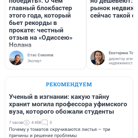
победить». О чем
но дешевеют: 
главный блокбастер
рынок недвиж
этого года, который
сейчас такой 
бьет рекорды в
прокате: честный
отзыв на «Одиссею»
Нолана
Екатерина Торо
Стас Соколов
директор агентс
Эксперт
недвижимости
РЕКОМЕНДУЕМ
Ученый в изгнании: какую тайну
хранит могила профессора уфимского
вуза, которого обожали студенты
7 часов
4 458
3
Почему у томатов скручиваются листья — три
причины и решение проблемы