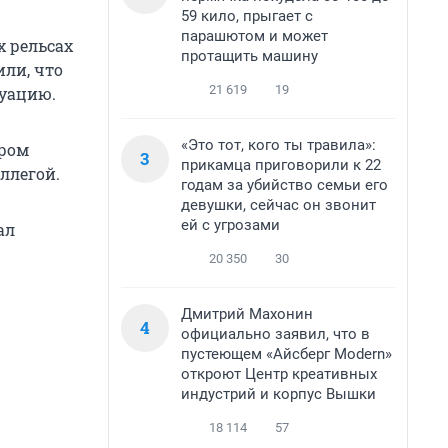
59 кило, прыгает с
парашютом и может
 рельсах
протащить машину
ли, что
21 619
19
уацию.
«Это тот, кого ты травила»:
ором
3
прикамца приговорили к 22
ллегой.
годам за убийство семьи его
девушки, сейчас он звонит
ей с угрозами
ал
20 350
30
Дмитрий Махонин
4
официально заявил, что в
пустеющем «Айсберг Modern»
откроют Центр креативных
индустрий и корпус Вышки
18 114
57