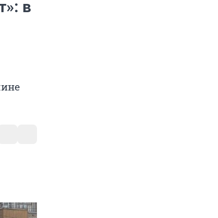
»: в
чине