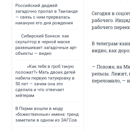
Российский диджей
загадочно пропал в Таиланде
Сегодня в соцс
— связь с ним прервалась
рабочего. Инци
накануне его дня рождения
рабочего перее
Сибирский Бэнкси: как
скульптор в черной маске
В телеграм-кан
развешивает загадочные арт-
видно, как дор
объекты — видео
— Похоже, на М
«Как тебя в гроб такую
положат?» Мать двоих детей
рельсы. Лежит, 
набила первую татуировку в
переломало, — 
50 лет — зачем она это
сделала и что отвечает
хейтерам
В Перми вошли в моду
«божественные» имена: тренд
заметили в одном из ЗАГСов