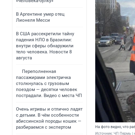
«человека-булку»
В Аргентине умер отец
Лионеля Месси
В США рассекретили тайну
падения НЛО в Бразилии:
внутри сферы обнаружили
тело человека. Новости 8
августа
Переполненная
пассажирами электричка
столкнулась с грузовым
поездом — десятки человек
пострадали. Видео с места ЧП
Очень игривы и отлично ладят
с детьми. В чём особенности
абиссинской породы кошек —
разбираемся с экспертом
На фото видно, что ра
Источник: 
ЧП Пермь | 