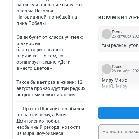
записку и послание сыну. Что
с телом Натальи
КОММЕНТАР
Наговициной, погибшей на
пике Победы
Гость
26 октября 202
Один букет от класса учителю
и взнос на
там рельсы утоп
благотворительность:
пермячка — о том, как
организует акцию «Дети
Гость
вместо цветов»
26 октября 202
Миру МирЪ

Такое бывает раз в жизни: 12
МирЪ Миру
августа произойдут три редких
астрономических явления
Прохор Шаляпин влюбился
по-настоящему, а Ваня
Дмитриенко побил
необычный рекорд: новости
из мира шоу-бизнеса