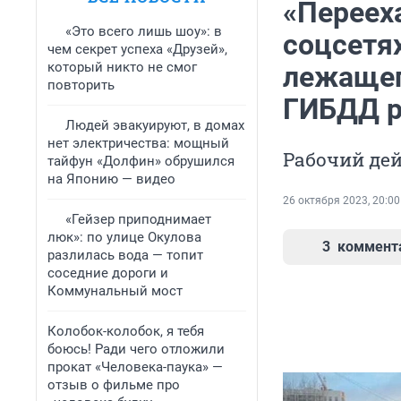
«Перееха
«Это всего лишь шоу»: в
соцсетя
чем секрет успеха «Друзей»,
который никто не смог
лежащег
повторить
ГИБДД р
Людей эвакуируют, в домах
нет электричества: мощный
Рабочий дей
тайфун «Долфин» обрушился
на Японию — видео
26 октября 2023, 20:00
«Гейзер приподнимает
люк»: по улице Окулова
3
коммент
разлилась вода — топит
соседние дороги и
Коммунальный мост
Колобок-колобок, я тебя
боюсь! Ради чего отложили
прокат «Человека-паука» —
отзыв о фильме про