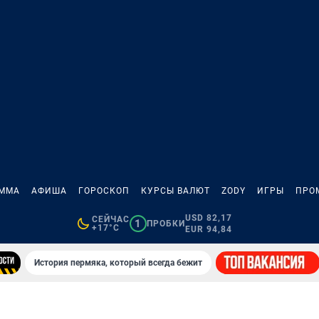
АММА
АФИША
ГОРОСКОП
КУРСЫ ВАЛЮТ
ZODY
ИГРЫ
ПРО
USD 82,17
СЕЙЧАС
1
ПРОБКИ
+17°C
EUR 94,84
История пермяка, который всегда бежит