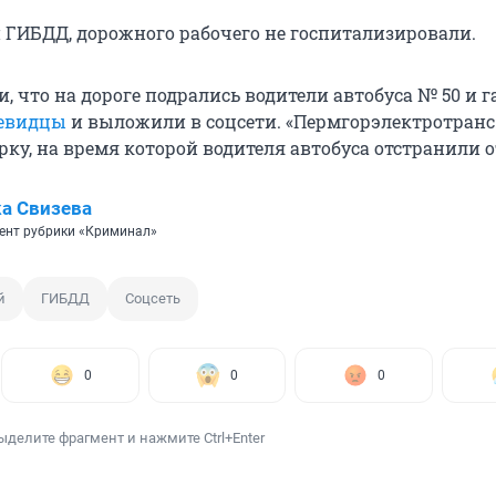
ГИБДД, дорожного рабочего не госпитализировали.
, что на дороге подрались водители автобуса № 50 и г
чевидцы
и выложили в соцсети. «Пермгорэлектротранс
ку, на время которой водителя автобуса отстранили о
а Свизева
ент рубрики «Криминал»
й
ГИБДД
Соцсеть
0
0
0
ыделите фрагмент и нажмите Ctrl+Enter