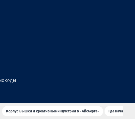
МОКОДЫ
Корпус Вышки и креативные индустрии в «Айсберге»
Где начать но