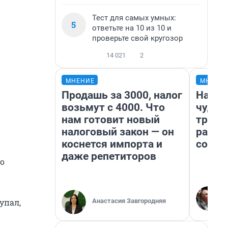
Тест для самых умных:
5
ответьте на 10 из 10 и
проверьте свой кругозор
14 021
2
МНЕНИЕ
МНЕНИ
Продашь за 3000, налог
Насле
возьмут с 4000. Что
чудом
нам готовит новый
транс
налоговый закон — он
разне
коснется импорта и
совет
даже репетиторов
о
Анастасия Завгородняя
упал,