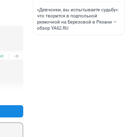
«Девчонки, вы испытываете судьбу»:
что творится в подпольной
рюмочной на Березовой в Рязани —
обзор YA62.RU
+0
–0
+0
–0