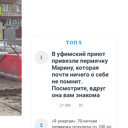
ТОП 5
В уфимский приют
1
привезли пермячку
Марину, которая
почти ничего о себе
не помнит.
Посмотрите, вдруг
она вам знакома
27 589
20
«Я упертая»: 70-летняя
2
пермячка похудела со 100 до