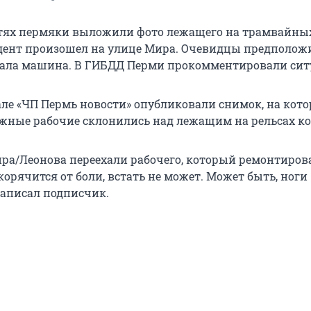
етях пермяки выложили фото лежащего на трамвайных
дент произошел на улице Мира. Очевидцы предположи
хала машина. В ГИБДД Перми прокомментировали сит
але «ЧП Пермь новости» опубликовали снимок, на кот
ожные рабочие склонились над лежащим на рельсах ко
ира/Леонова переехали рабочего, который ремонтиров
корячится от боли, встать не может. Может быть, ноги
написал подписчик.