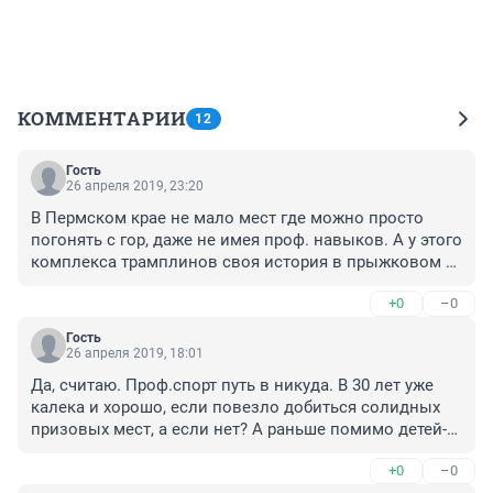
КОММЕНТАРИИ
12
Гость
26 апреля 2019, 23:20
В Пермском крае не мало мест где можно просто 
погонять с гор, даже не имея проф. навыков. А у этого 
комплекса трамплинов своя история в прыжковом 
спорте и заметьте не маленькая, более полувека!!! 
+0
–0
Неужели у действующей администрации города 
"хватит духа" похоронить Пермский трамплинный 
Гость
комплекс? Воспитавший немало спортсменов 
26 апреля 2019, 18:01
достигших наивысших наград, таких как например 
Да, считаю. Проф.спорт путь в никуда. В 30 лет уже 
Евгений Климов! И не забывайте про детей которые 
калека и хорошо, если повезло добиться солидных 
сейчас там тренируются, ведь они ждут и надеются! 
призовых мест, а если нет? А раньше помимо детей-
Смелые и сильные духом дети очень надеются что 
спортсменов, там все катались, даже я. Не с самых 
когда нибудь смогут тренироваться в нормальных 
+0
–0
крутых трамплинов, а на мелком да. И других горок 
условиях!