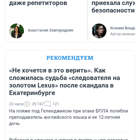
даже репетиторов
приехала служ
безопасности
Ксения Владим
Анастасия Завгородняя
Автор мнения
РЕКОМЕНДУЕМ
«Не хочется в это верить». Как
сложилась судьба «следователя на
золотом Lexus» после скандала в
Екатеринбурге
23 часа
29 747
121
На пляже под Геленджиком при атаке БПЛА погибли
преподаватель английского языка и ее 12-летняя
дочь
Работает в клинике и играет в театре — что известно