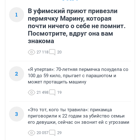
В уфимский приют привезли
1
пермячку Марину, которая
почти ничего о себе не помнит.
Посмотрите, вдруг она вам
знакома
27 118
20
«Я упертая»: 70-летняя пермячка похудела со
2
100 до 59 кило, прыгает с парашютом и
может протащить машину
21 498
19
«Это тот, кого ты травила»: прикамца
3
приговорили к 22 годам за убийство семьи
его девушки, сейчас он звонит ей с угрозами
20 057
29