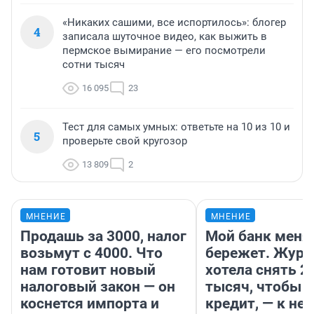
«Никаких сашими, все испортилось»: блогер
4
записала шуточное видео, как выжить в
пермское вымирание — его посмотрели
сотни тысяч
16 095
23
Тест для самых умных: ответьте на 10 из 10 и
5
проверьте свой кругозор
13 809
2
МНЕНИЕ
МНЕНИЕ
Продашь за 3000, налог
Мой банк меня
возьмут с 4000. Что
бережет. Журн
нам готовит новый
хотела снять 2
налоговый закон — он
тысяч, чтобы п
коснется импорта и
кредит, — к не