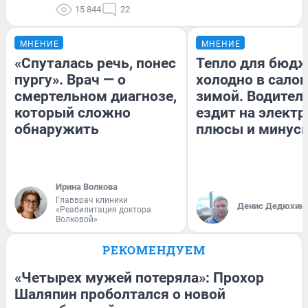
15 844
22
МНЕНИЕ
МНЕНИЕ
«Спуталась речь, понес
Тепло для бюдж
пургу». Врач — о
холодно в сало
смертельном диагнозе,
зимой. Водитель
который сложно
ездит на электр
обнаружить
плюсы и минус
Ирина Волкова
Главврач клиники
Денис Дедюхин
«Реабилитация доктора
Волковой»
РЕКОМЕНДУЕМ
«Четырех мужей потеряла»: Прохор
Шаляпин проболтался о новой