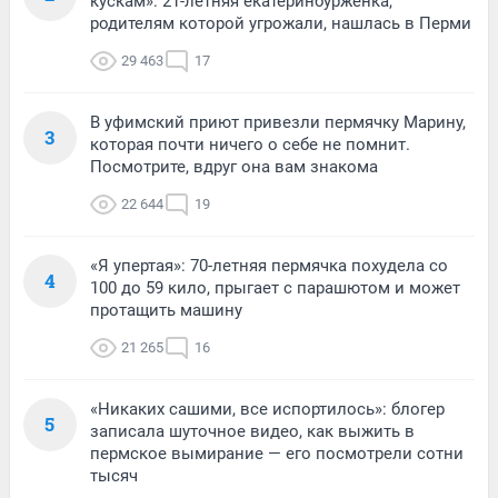
кускам»: 21-летняя екатеринбурженка,
родителям которой угрожали, нашлась в Перми
29 463
17
В уфимский приют привезли пермячку Марину,
3
которая почти ничего о себе не помнит.
Посмотрите, вдруг она вам знакома
22 644
19
«Я упертая»: 70-летняя пермячка похудела со
4
100 до 59 кило, прыгает с парашютом и может
протащить машину
21 265
16
«Никаких сашими, все испортилось»: блогер
5
записала шуточное видео, как выжить в
пермское вымирание — его посмотрели сотни
тысяч