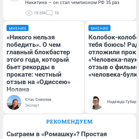
Никитина — он стал чемпионом РФ 35 раз
15 354
10
МНЕНИЕ
МНЕНИЕ
«Никого нельзя
Колобок-колобо
победить». О чем
тебя боюсь! Рад
главный блокбастер
отложили прок
этого года, который
«Человека-паук
бьет рекорды в
отзыв о фильме
прокате: честный
«человека-булк
отзыв на «Одиссею»
Нолана
Стас Соколов
Надежда Губарь
Эксперт
РЕКОМЕНДУЕМ
Сыграем в «Ромашку»? Простая