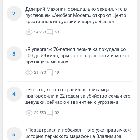
Дмитрий Махонин официально заявил, что в
2
пустеющем «Айсберг Modern» откроют Центр
креативных индустрий и корпус Вышки
24 268
58
«Я упертая»: 70-летняя пермячка похудела со
3
100 до 59 кило, прыгает с парашютом и может
протащить машину
21 730
19
«Это тот, кого ты травила»: прикамца
4
приговорили к 22 годам за убийство семьи его
девушки, сейчас он звонит ей с угрозами
20 553
32
«Позавтракал и побежал — это уже привычка»:
5
история пермского марафонца Владимира