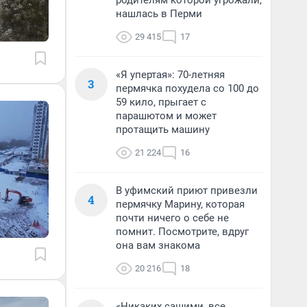
родителям которой угрожали,
нашлась в Перми
29 415
17
«Я упертая»: 70-летняя
3
пермячка похудела со 100 до
59 кило, прыгает с
парашютом и может
протащить машину
21 224
16
В уфимский приют привезли
4
пермячку Марину, которая
почти ничего о себе не
помнит. Посмотрите, вдруг
она вам знакома
20 216
18
«Никаких сашими, все