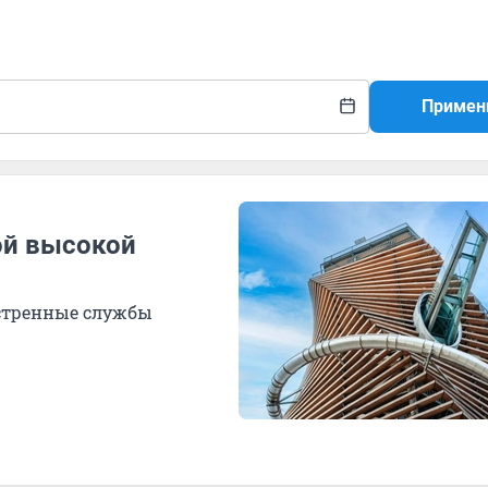
Примен
ой высокой
кстренные службы