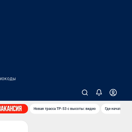
МОКОДЫ
Новая трасса ТР-53 с высоты: видео
Где начать нов