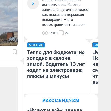
5
испортилось»: блогер
записала шуточное видео,
как выжить в пермское
вымирание — его
посмотрели сотни тысяч
15 818
22
МНЕНИЕ
МНЕНИЕ
Тепло для бюджета, но
«Мы ви
холодно в салоне
Нолана
зимой. Водитель 13 лет
настро
ездит на электрокаре:
смотре
плюсы и минусы
чтобы 
выгляд
РЕКОМЕНДУЕМ
Денис Дедюхин
На
«Ну вот и всё»: звезда