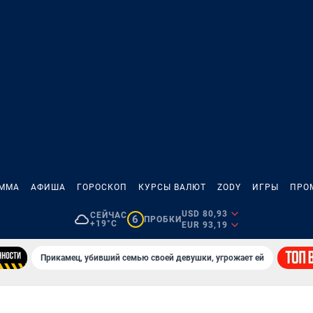
АММА
АФИША
ГОРОСКОП
КУРСЫ ВАЛЮТ
ZODY
ИГРЫ
ПРО
USD 80,93
СЕЙЧАС
6
ПРОБКИ
+19°C
EUR 93,19
Прикамец, убивший семью своей девушки, угрожает ей