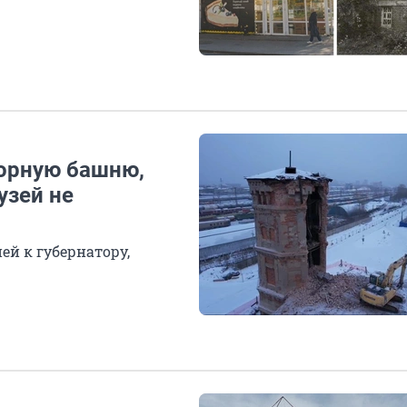
орную башню,
узей не
ей к губернатору,