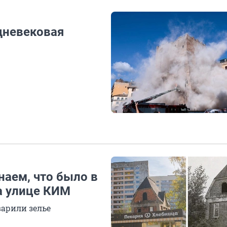
дневековая
наем, что было в
а улице КИМ
варили зелье