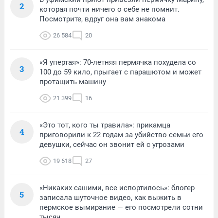
2
которая почти ничего о себе не помнит.
Посмотрите, вдруг она вам знакома
26 584
20
«Я упертая»: 70-летняя пермячка похудела со
3
100 до 59 кило, прыгает с парашютом и может
протащить машину
21 399
16
«Это тот, кого ты травила»: прикамца
4
приговорили к 22 годам за убийство семьи его
девушки, сейчас он звонит ей с угрозами
19 618
27
«Никаких сашими, все испортилось»: блогер
5
записала шуточное видео, как выжить в
пермское вымирание — его посмотрели сотни
тысяч