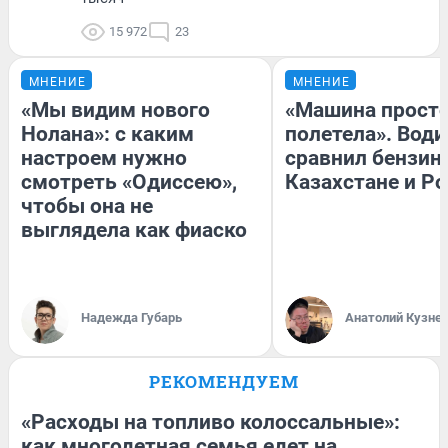
15 972
23
МНЕНИЕ
МНЕНИЕ
«Мы видим нового
«Машина прост
Нолана»: с каким
полетела». Води
настроем нужно
сравнил бензин
смотреть «Одиссею»,
Казахстане и Р
чтобы она не
выглядела как фиаско
Надежда Губарь
Анатолий Кузне
РЕКОМЕНДУЕМ
«Расходы на топливо колоссальные»:
как многодетная семья едет на