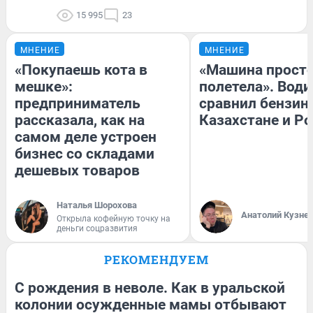
15 995
23
МНЕНИЕ
МНЕНИЕ
«Покупаешь кота в
«Машина прост
мешке»:
полетела». Води
предприниматель
сравнил бензин
рассказала, как на
Казахстане и Р
самом деле устроен
бизнес со складами
дешевых товаров
Наталья Шорохова
Анатолий Кузне
Открыла кофейную точку на
деньги соцразвития
РЕКОМЕНДУЕМ
С рождения в неволе. Как в уральской
колонии осужденные мамы отбывают