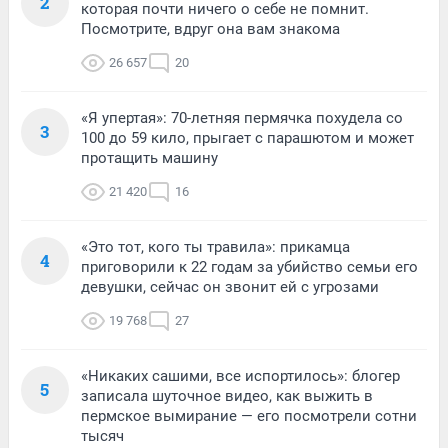
2
которая почти ничего о себе не помнит.
Посмотрите, вдруг она вам знакома
26 657
20
«Я упертая»: 70-летняя пермячка похудела со
3
100 до 59 кило, прыгает с парашютом и может
протащить машину
21 420
16
«Это тот, кого ты травила»: прикамца
4
приговорили к 22 годам за убийство семьи его
девушки, сейчас он звонит ей с угрозами
19 768
27
«Никаких сашими, все испортилось»: блогер
5
записала шуточное видео, как выжить в
пермское вымирание — его посмотрели сотни
тысяч