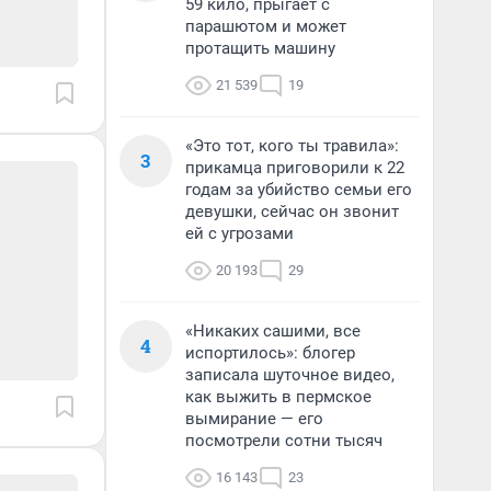
59 кило, прыгает с
парашютом и может
протащить машину
21 539
19
«Это тот, кого ты травила»:
3
прикамца приговорили к 22
годам за убийство семьи его
девушки, сейчас он звонит
ей с угрозами
20 193
29
«Никаких сашими, все
4
испортилось»: блогер
записала шуточное видео,
как выжить в пермское
вымирание — его
посмотрели сотни тысяч
16 143
23