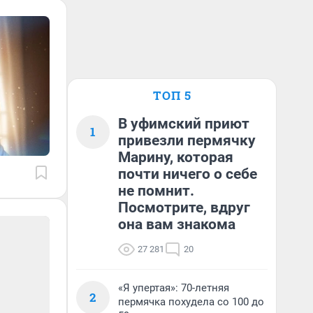
ТОП 5
В уфимский приют
1
привезли пермячку
Марину, которая
почти ничего о себе
не помнит.
Посмотрите, вдруг
она вам знакома
27 281
20
«Я упертая»: 70-летняя
2
пермячка похудела со 100 до