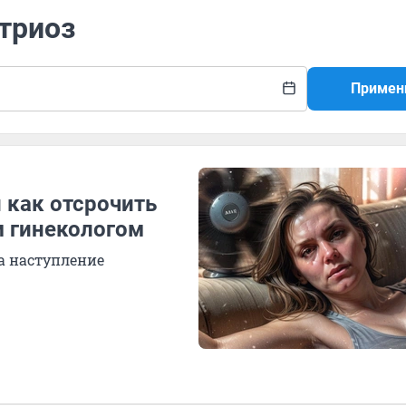
триоз
Примен
 как отсрочить
м гинекологом
а наступление