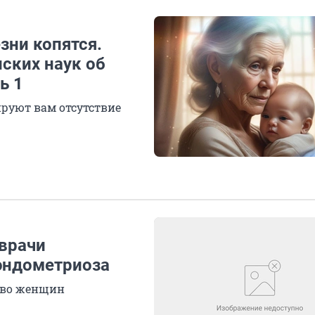
зни копятся.
ских наук об
ь 1
ируют вам отсутствие
 врачи
 эндометриоза
тво женщин