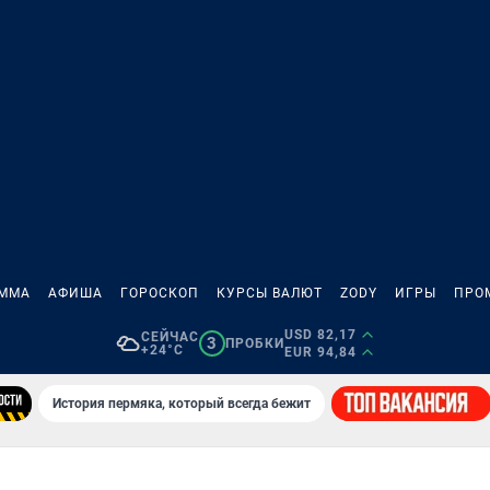
АММА
АФИША
ГОРОСКОП
КУРСЫ ВАЛЮТ
ZODY
ИГРЫ
ПРО
USD 82,17
СЕЙЧАС
3
ПРОБКИ
+24°C
EUR 94,84
История пермяка, который всегда бежит