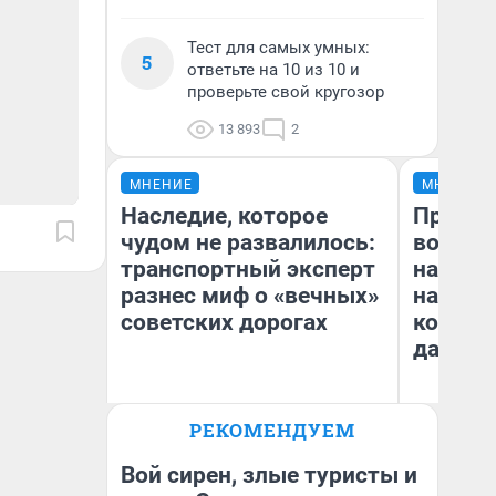
Тест для самых умных:
5
ответьте на 10 из 10 и
проверьте свой кругозор
13 893
2
МНЕНИЕ
МНЕНИЕ
Наследие, которое
Продаш
чудом не развалилось:
возьмут
транспортный эксперт
нам го
разнес миф о «вечных»
налого
советских дорогах
коснет
даже р
Олег Арефьев
РЕКОМЕНДУЕМ
Блогер, предприниматель,
Ан
владелец в транспортном
бизнесе
Вой сирен, злые туристы и