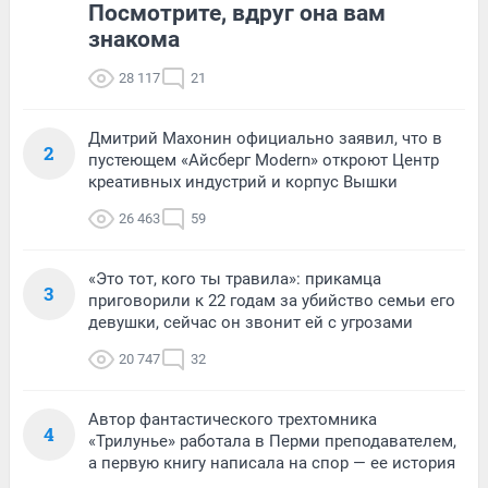
Посмотрите, вдруг она вам
знакома
28 117
21
Дмитрий Махонин официально заявил, что в
2
пустеющем «Айсберг Modern» откроют Центр
креативных индустрий и корпус Вышки
26 463
59
«Это тот, кого ты травила»: прикамца
3
приговорили к 22 годам за убийство семьи его
девушки, сейчас он звонит ей с угрозами
20 747
32
Автор фантастического трехтомника
4
«Трилунье» работала в Перми преподавателем,
а первую книгу написала на спор — ее история