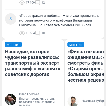
17 109
12
«Позавтракал и побежал — это уже привычка»:
5
история пермского марафонца Владимира
Никитина — он стал чемпионом РФ 35 раз
15 684
10
МНЕНИЕ
МНЕНИЕ
Наследие, которое
«Финал не совпа
чудом не развалилось:
ожиданиями»: с
транспортный эксперт
смотреть филь
разнес миф о «вечных»
«Старый орел» 
советских дорогах
большом экран
честная реценз
Олег Арефьев
Блогер, предприниматель,
Надежда Губарь
владелец в транспортном
бизнесе