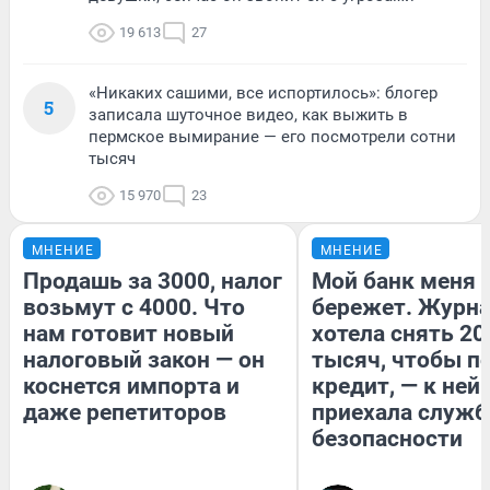
19 613
27
«Никаких сашими, все испортилось»: блогер
5
записала шуточное видео, как выжить в
пермское вымирание — его посмотрели сотни
тысяч
15 970
23
МНЕНИЕ
МНЕНИЕ
Продашь за 3000, налог
Мой банк меня
возьмут с 4000. Что
бережет. Журн
нам готовит новый
хотела снять 20
налоговый закон — он
тысяч, чтобы п
коснется импорта и
кредит, — к ней
даже репетиторов
приехала служб
безопасности