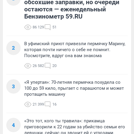
обсохшие заправки, но очереди
остаются — еженедельный
Бензинометр 59.RU
86 129
51
В уфимский приют привезли пермячку Марину,
2
которая почти ничего о себе не помнит.
Посмотрите, вдруг она вам знакома
26 582
20
«Я упертая»: 70-летняя пермячка похудела со
3
100 до 59 кило, прыгает с парашютом и может
протащить машину
21 399
16
«Это тот, кого ты травила»: прикамца
4
приговорили к 22 годам за убийство семьи его
девушки, сейчас он звонит ей с угрозами