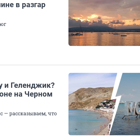
ине в разгар
 юг
у и Геленджик?
зоне на Черном
с — рассказываем, что