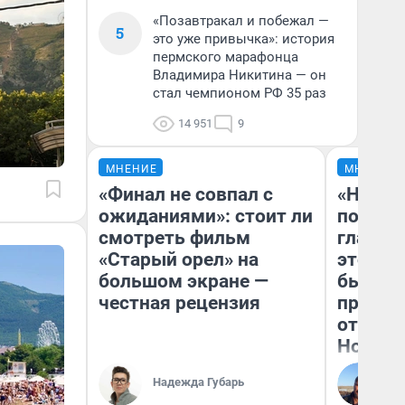
«Позавтракал и побежал —
5
это уже привычка»: история
пермского марафонца
Владимира Никитина — он
стал чемпионом РФ 35 раз
14 951
9
МНЕНИЕ
МНЕНИЕ
«Финал не совпал с
«Никог
ожиданиями»: стоит ли
победи
смотреть фильм
главны
«Старый орел» на
этого г
большом экране —
бьет р
честная рецензия
прокат
отзыв 
Нолана
Ст
Надежда Губарь
Эк