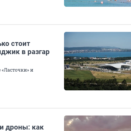
ько стоит
нджик в разгар
 «Ласточки» и
 и дроны: как