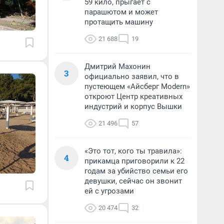
59 кило, прыгает с
парашютом и может
протащить машину
21 688
19
Дмитрий Махонин
3
официально заявил, что в
пустеющем «Айсберг Modern»
откроют Центр креативных
индустрий и корпус Вышки
21 496
57
«Это тот, кого ты травила»:
4
прикамца приговорили к 22
годам за убийство семьи его
девушки, сейчас он звонит
ей с угрозами
20 474
32