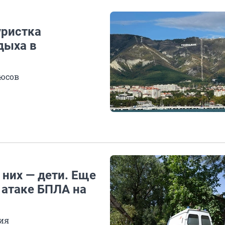
уристка
дыха в
люсов
 них — дети. Еще
 атаке БПЛА на
вия