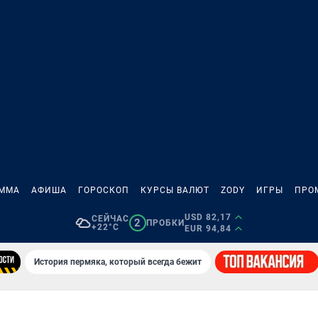
АММА
АФИША
ГОРОСКОП
КУРСЫ ВАЛЮТ
ZODY
ИГРЫ
ПРО
USD 82,17
СЕЙЧАС
2
ПРОБКИ
+22°C
EUR 94,84
История пермяка, который всегда бежит