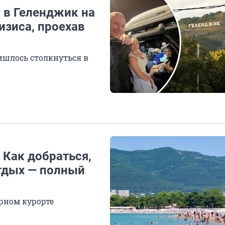
 в Геленджик на
изиса, проехав
ишлось столкнуться в
 Как добраться,
отдых — полный
рном курорте