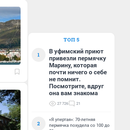
ТОП 5
В уфимский приют
1
привезли пермячку
Марину, которая
почти ничего о себе
не помнит.
Посмотрите, вдруг
она вам знакома
27 726
21
«Я упертая»: 70-летняя
2
пермячка похудела со 100 до