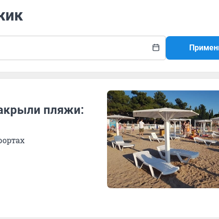
жик
Примен
акрыли пляжи:
рортах