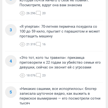
которая почти ничего о себе не помнит.
Посмотрите, вдруг она вам знакома
26 296
20
«Я упертая»: 70-летняя пермячка похудела со
3
100 до 59 кило, прыгает с парашютом и может
протащить машину
21 319
16
«Это тот, кого ты травила»: прикамца
4
приговорили к 22 годам за убийство семьи его
девушки, сейчас он звонит ей с угрозами
18 076
23
«Никаких сашими, все испортилось»: блогер
5
записала шуточное видео, как выжить в
пермское вымирание — его посмотрели сотни
тысяч