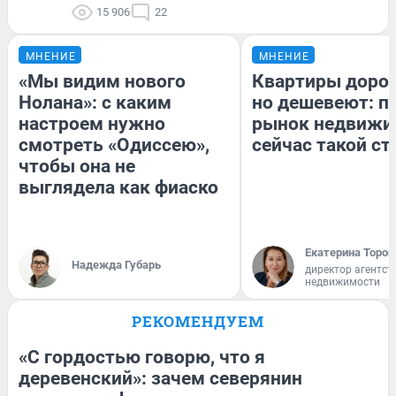
15 906
22
МНЕНИЕ
МНЕНИЕ
«Мы видим нового
Квартиры доро
Нолана»: с каким
но дешевеют: п
настроем нужно
рынок недвижи
смотреть «Одиссею»,
сейчас такой с
чтобы она не
выглядела как фиаско
Екатерина Тороп
Надежда Губарь
директор агентст
недвижимости
РЕКОМЕНДУЕМ
«С гордостью говорю, что я
деревенский»: зачем северянин