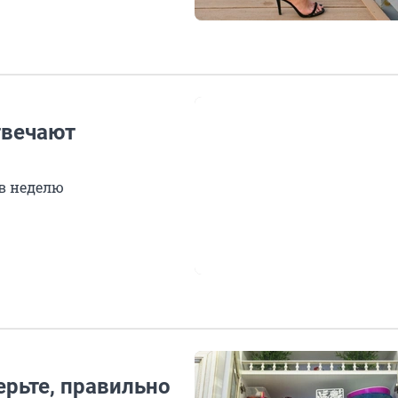
твечают
 в неделю
ерьте, правильно