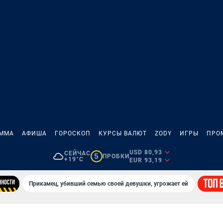
АММА
АФИША
ГОРОСКОП
КУРСЫ ВАЛЮТ
ZODY
ИГРЫ
ПРО
USD 80,93
СЕЙЧАС
5
ПРОБКИ
+19°C
EUR 93,19
Прикамец, убивший семью своей девушки, угрожает ей