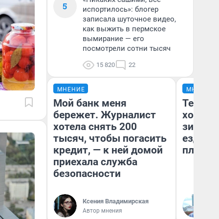
5
испортилось»: блогер
записала шуточное видео,
как выжить в пермское
вымирание — его
посмотрели сотни тысяч
15 820
22
МНЕНИЕ
МНЕНИЕ
Мой банк меня
Тепло 
бережет. Журналист
холодн
хотела снять 200
зимой.
тысяч, чтобы погасить
ездит н
кредит, — к ней домой
плюсы 
приехала служба
безопасности
Ксения Владимирская
Д
Автор мнения