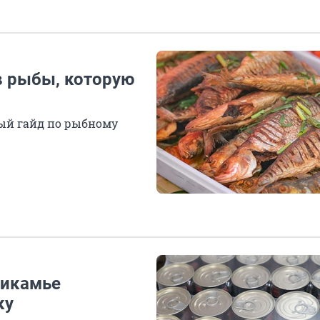
в рыбы, которую
ный гайд по рыбному
рикамье
ку