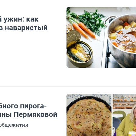
 ужин: как
ов наваристый
бного пирога-
ланы Пермяковой
в общежитии