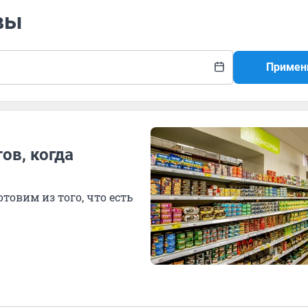
вы
Примен
ов, когда
отовим из того, что есть