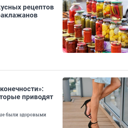
кусных рецептов
 баклажанов
конечности»:
оторые приводят
льше были здоровыми