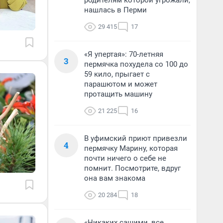
родителям которой угрожали,
нашлась в Перми
29 415
17
«Я упертая»: 70-летняя
3
пермячка похудела со 100 до
59 кило, прыгает с
парашютом и может
протащить машину
21 225
16
В уфимский приют привезли
4
пермячку Марину, которая
почти ничего о себе не
помнит. Посмотрите, вдруг
она вам знакома
20 284
18
«Никаких сашими, все