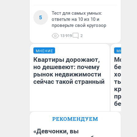
Тест для самых умных:
5
ответьте на 10 из 10 и
проверьте свой кругозор
13 919
2
МНЕНИЕ
МНЕНИЕ
Квартиры дорожают,
Мой ба
но дешевеют: почему
береже
рынок недвижимости
хотела 
сейчас такой странный
тысяч,
кредит,
приеха
безопа
РЕКОМЕНДУЕМ
Екатерина Торопова
Кс
директор агентства
Ав
недвижимости
«Девчонки, вы