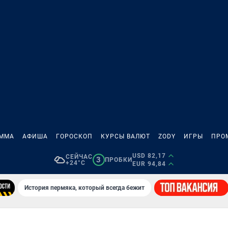
АММА
АФИША
ГОРОСКОП
КУРСЫ ВАЛЮТ
ZODY
ИГРЫ
ПРО
USD 82,17
СЕЙЧАС
3
ПРОБКИ
+24°C
EUR 94,84
История пермяка, который всегда бежит