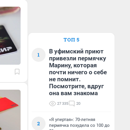
ТОП 5
В уфимский приют
1
привезли пермячку
Марину, которая
почти ничего о себе
не помнит.
Посмотрите, вдруг
она вам знакома
27 335
20
«Я упертая»: 70-летняя
2
пермячка похудела со 100 до