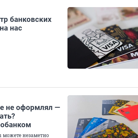
стр банковских
 на нас
ее не оформлял —
вать?
робанком
ы можете незаметно