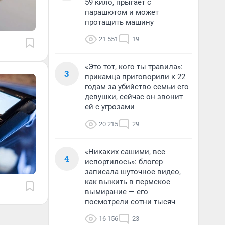
59 кило, прыгает с
парашютом и может
протащить машину
21 551
19
«Это тот, кого ты травила»:
3
прикамца приговорили к 22
годам за убийство семьи его
девушки, сейчас он звонит
ей с угрозами
20 215
29
«Никаких сашими, все
4
испортилось»: блогер
записала шуточное видео,
как выжить в пермское
вымирание — его
посмотрели сотни тысяч
16 156
23