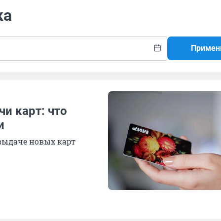
ка
Примен
и карт: что
и
 выдаче новых карт