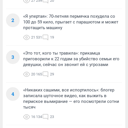
27 259
20
«Я упертая»: 70-летняя пермячка похудела со
2
100 до 59 кило, прыгает с парашютом и может
протащить машину
21 531
19
«Это тот, кого ты травила»: прикамца
3
приговорили к 22 годам за убийство семьи его
девушки, сейчас он звонит ей с угрозами
20 165
29
«Никаких сашими, все испортилось»: блогер
4
записала шуточное видео, как выжить в
пермское вымирание — его посмотрели сотни
тысяч
16 134
23