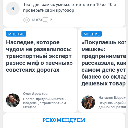
Тест для самых умных: ответьте на 10 из 10 и
5
проверьте свой кругозор
13 873
2
МНЕНИЕ
МНЕНИЕ
Наследие, которое
«Покупаешь кот
чудом не развалилось:
мешке»:
транспортный эксперт
предпринимате
разнес миф о «вечных»
рассказала, как
советских дорогах
самом деле уст
бизнес со скла
дешевых товар
Олег Арефьев
Наталья Шорохо
Блогер, предприниматель,
владелец в транспортном
Открыла кофейну
бизнесе
деньги соцразви
РЕКОМЕНДУЕМ