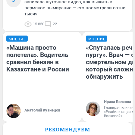
записала шуточное видео, как выжить в
пермское вымирание — его посмотрели сотни
тысяч
15 850
22
МНЕНИЕ
МНЕНИЕ
«Машина просто
«Спуталась речь
полетела». Водитель
пургу». Врач — о
сравнил бензин в
смертельном ди
Казахстане и России
который сложн
обнаружить
Ирина Волкова
Главврач клиник
Анатолий Кузнецов
«Реабилитация д
Волковой»
РЕКОМЕНДУЕМ