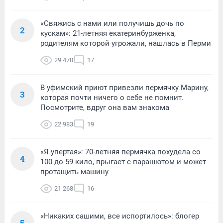
«Свяжись с нами или получишь дочь по
2
кускам»: 21-летняя екатеринбурженка,
родителям которой угрожали, нашлась в Перми
29 470
17
В уфимский приют привезли пермячку Марину,
3
которая почти ничего о себе не помнит.
Посмотрите, вдруг она вам знакома
22 983
19
«Я упертая»: 70-летняя пермячка похудела со
4
100 до 59 кило, прыгает с парашютом и может
протащить машину
21 268
16
«Никаких сашими, все испортилось»: блогер
5