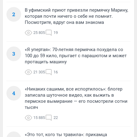
В уфимский приют привезли пермячку Марину,
2
которая почти ничего о себе не помнит.
Посмотрите, вдруг она вам знакома
25 805
19
«Я упертая»: 70-летняя пермячка похудела со
3
100 до 59 кило, прыгает с парашютом и может
протащить машину
21 305
16
«Никаких сашими, все испортилось»: блогер
4
записала шуточное видео, как выжить в
пермское вымирание — его посмотрели сотни
тысяч
15 885
22
«Это тот, кого ты травила»: прикамца