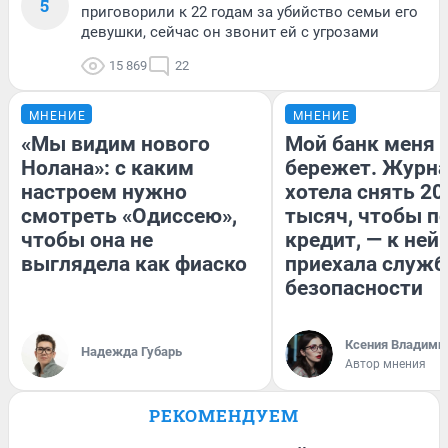
5
приговорили к 22 годам за убийство семьи его
девушки, сейчас он звонит ей с угрозами
15 869
22
МНЕНИЕ
МНЕНИЕ
«Мы видим нового
Мой банк меня
Нолана»: с каким
бережет. Журн
настроем нужно
хотела снять 20
смотреть «Одиссею»,
тысяч, чтобы п
чтобы она не
кредит, — к ней
выглядела как фиаско
приехала служб
безопасности
Ксения Владими
Надежда Губарь
Автор мнения
РЕКОМЕНДУЕМ