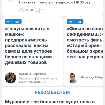
Никитина — он стал чемпионом РФ 35 раз
15 703
10
МНЕНИЕ
МНЕНИЕ
«Покупаешь кота в
«Финал не совпа
мешке»:
ожиданиями»: с
предприниматель
смотреть филь
рассказала, как на
«Старый орел» 
самом деле устроен
большом экран
бизнес со складами
честная реценз
дешевых товаров
Наталья Шорохова
Надежда Губарь
Открыла кофейную точку на
деньги соцразвития
РЕКОМЕНДУЕМ
Муравьи и тля больше не сунут носа в