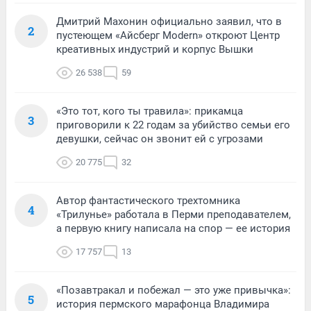
Дмитрий Махонин официально заявил, что в
2
пустеющем «Айсберг Modern» откроют Центр
креативных индустрий и корпус Вышки
26 538
59
«Это тот, кого ты травила»: прикамца
3
приговорили к 22 годам за убийство семьи его
девушки, сейчас он звонит ей с угрозами
20 775
32
Автор фантастического трехтомника
4
«Трилунье» работала в Перми преподавателем,
а первую книгу написала на спор — ее история
17 757
13
«Позавтракал и побежал — это уже привычка»:
5
история пермского марафонца Владимира