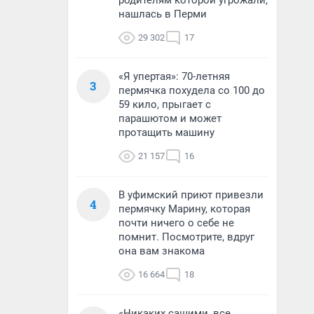
родителям которой угрожали,
нашлась в Перми
29 302
17
«Я упертая»: 70-летняя
3
пермячка похудела со 100 до
59 кило, прыгает с
парашютом и может
протащить машину
21 157
16
В уфимский приют привезли
4
пермячку Марину, которая
почти ничего о себе не
помнит. Посмотрите, вдруг
она вам знакома
16 664
18
«Никаких сашими, все