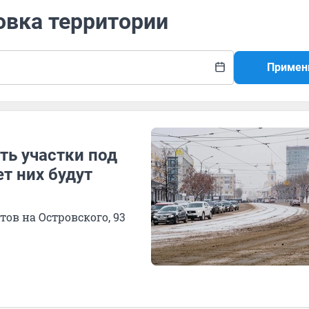
овка территории
Примен
ть участки под
т них будут
ов на Островского, 93