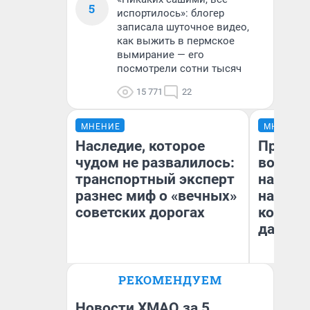
5
испортилось»: блогер
записала шуточное видео,
как выжить в пермское
вымирание — его
посмотрели сотни тысяч
15 771
22
МНЕНИЕ
МНЕНИЕ
Наследие, которое
Продаш
чудом не развалилось:
возьмут
транспортный эксперт
нам го
разнес миф о «вечных»
налого
советских дорогах
коснет
даже р
Олег Арефьев
РЕКОМЕНДУЕМ
Блогер, предприниматель,
Ан
владелец в транспортном
бизнесе
Новости ХМАО за 5