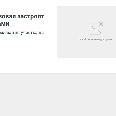
зовая застроят
ами
ежевания участка на