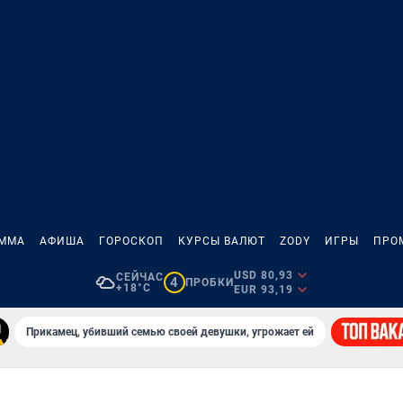
АММА
АФИША
ГОРОСКОП
КУРСЫ ВАЛЮТ
ZODY
ИГРЫ
ПРО
USD 80,93
СЕЙЧАС
4
ПРОБКИ
+18°C
EUR 93,19
Прикамец, убивший семью своей девушки, угрожает ей