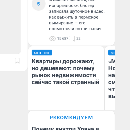
5
испортилось»: блогер
записала шуточное видео,
как выжить в пермское
вымирание — его
посмотрели сотни тысяч
15 687
22
МНЕНИЕ
МНЕНИЕ
Квартиры дорожают,
«Мы ви
но дешевеют: почему
Нолана
рынок недвижимости
настро
сейчас такой странный
смотре
чтобы 
выгляд
РЕКОМЕНДУЕМ
Екатерина Торопова
На
директор агентства
недвижимости
Почему внутри Урана и