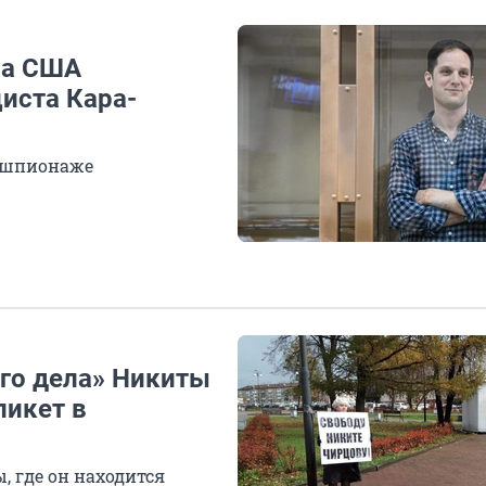
ла США
иста Кара-
в шпионаже
го дела» Никиты
пикет в
, где он находится