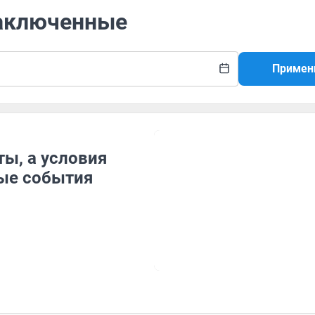
заключенные
Примен
ы, а условия
ные события