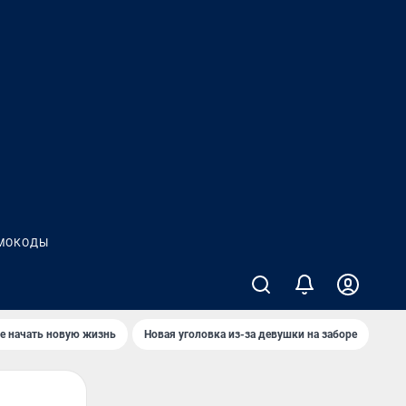
МОКОДЫ
е начать новую жизнь
Новая уголовка из-за девушки на заборе
Где