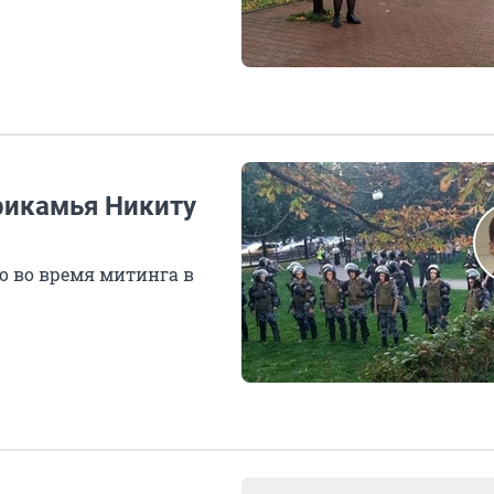
рикамья Никиту
го во время митинга в