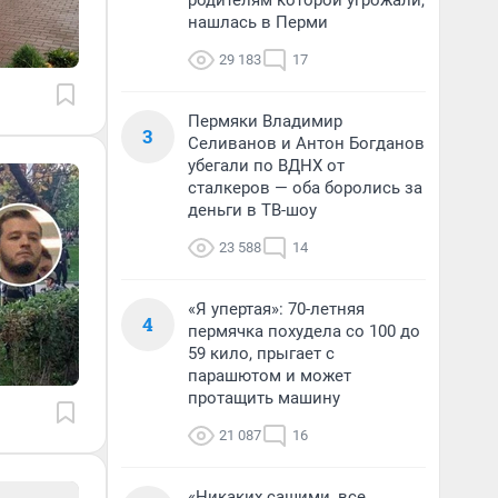
родителям которой угрожали,
нашлась в Перми
29 183
17
Пермяки Владимир
3
Селиванов и Антон Богданов
убегали по ВДНХ от
сталкеров — оба боролись за
деньги в ТВ-шоу
23 588
14
«Я упертая»: 70-летняя
4
пермячка похудела со 100 до
59 кило, прыгает с
парашютом и может
протащить машину
21 087
16
«Никаких сашими, все