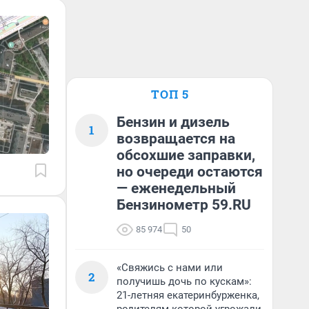
ТОП 5
Бензин и дизель
1
возвращается на
обсохшие заправки,
но очереди остаются
— еженедельный
Бензинометр 59.RU
85 974
50
«Свяжись с нами или
2
получишь дочь по кускам»:
21-летняя екатеринбурженка,