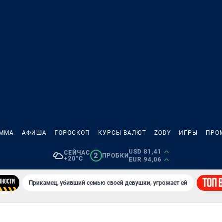
АММА
АФИША
ГОРОСКОП
КУРСЫ ВАЛЮТ
ZODY
ИГРЫ
ПРО
USD 81,41
СЕЙЧАС
2
ПРОБКИ
+20°C
EUR 94,06
Прикамец, убивший семью своей девушки, угрожает ей