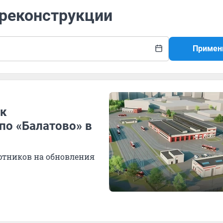
 реконструкции
Примен
ак
по «Балатово» в
ртников на обновления