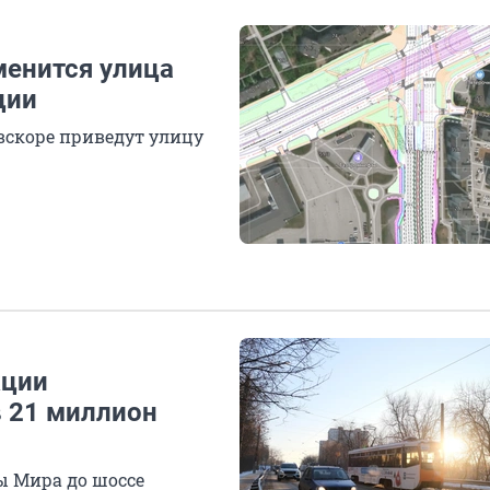
менится улица
ции
 вскоре приведут улицу
кции
в 21 миллион
ы Мира до шоссе