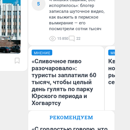
5
испортилось»: блогер
записала шуточное видео,
как выжить в пермское
вымирание — его
посмотрели сотни тысяч
15 850
22
МНЕНИЕ
МНЕНИЕ
«Сливочное пиво
Кварти
разочаровало»:
но деш
туристы заплатили 60
рынок 
тысяч, чтобы целый
сейчас
день гулять по парку
Юрского периода и
Хогвартсу
РЕКОМЕНДУЕМ
Ек
Яна Шаламова
ди
не
«С гордостью говорю, что