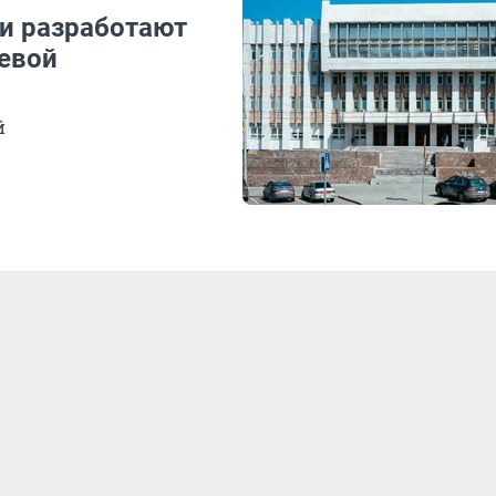
ми разработают
аевой
й