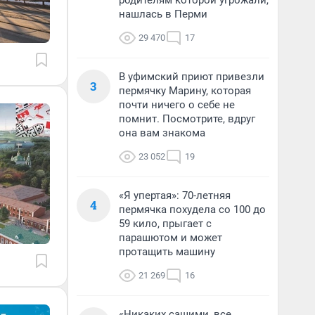
родителям которой угрожали,
нашлась в Перми
29 470
17
В уфимский приют привезли
3
пермячку Марину, которая
почти ничего о себе не
помнит. Посмотрите, вдруг
она вам знакома
23 052
19
«Я упертая»: 70-летняя
4
пермячка похудела со 100 до
59 кило, прыгает с
парашютом и может
протащить машину
21 269
16
«Никаких сашими, все