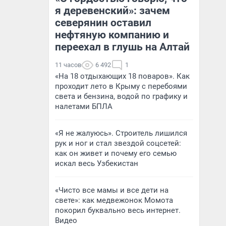
я деревенский»: зачем
северянин оставил
нефтяную компанию и
переехал в глушь на Алтай
11 часов
6 492
1
«На 18 отдыхающих 18 поваров». Как
проходит лето в Крыму с перебоями
света и бензина, водой по графику и
налетами БПЛА
«Я не жалуюсь». Строитель лишился
рук и ног и стал звездой соцсетей:
как он живет и почему его семью
искал весь Узбекистан
«Чисто все мамы и все дети на
свете»: как медвежонок Момота
покорил буквально весь интернет.
Видео