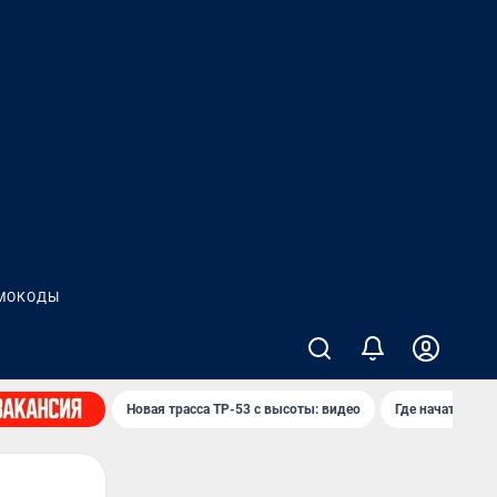
МОКОДЫ
Новая трасса ТР-53 с высоты: видео
Где начать нов