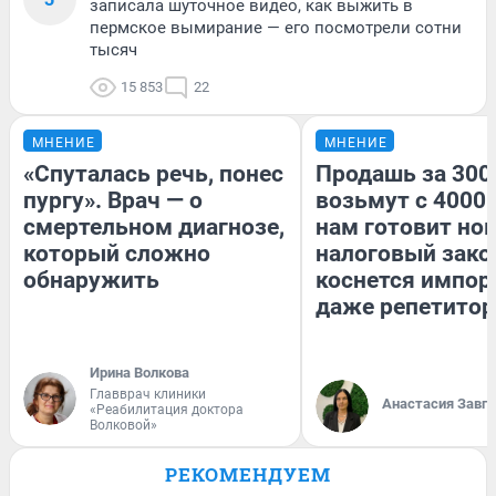
записала шуточное видео, как выжить в
пермское вымирание — его посмотрели сотни
тысяч
15 853
22
МНЕНИЕ
МНЕНИЕ
«Спуталась речь, понес
Продашь за 3000
пургу». Врач — о
возьмут с 4000.
смертельном диагнозе,
нам готовит но
который сложно
налоговый зако
обнаружить
коснется импор
даже репетитор
Ирина Волкова
Главврач клиники
Анастасия Завг
«Реабилитация доктора
Волковой»
РЕКОМЕНДУЕМ