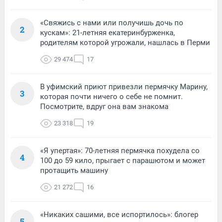
«Свяжись с нами или получишь дочь по
2
кускам»: 21-летняя екатеринбурженка,
родителям которой угрожали, нашлась в Перми
29 474
17
В уфимский приют привезли пермячку Марину,
3
которая почти ничего о себе не помнит.
Посмотрите, вдруг она вам знакома
23 318
19
«Я упертая»: 70-летняя пермячка похудела со
4
100 до 59 кило, прыгает с парашютом и может
протащить машину
21 272
16
«Никаких сашими, все испортилось»: блогер
5