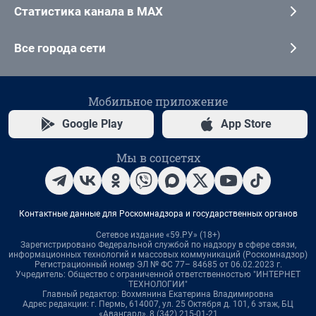
Статистика канала в MAX
Все города сети
Мобильное приложение
Google Play
App Store
Мы в соцсетях
Контактные данные для Роскомнадзора и государственных органов
Сетевое издание «59.РУ» (18+)
Зарегистрировано Федеральной службой по надзору в сфере связи,
информационных технологий и массовых коммуникаций (Роскомнадзор)
Регистрационный номер ЭЛ № ФС 77– 84685 от 06.02.2023 г.
Учредитель: Общество с ограниченной ответственностью "ИНТЕРНЕТ
ТЕХНОЛОГИИ"
Главный редактор: Вохмянина Екатерина Владимировна
Адрес редакции: г. Пермь, 614007, ул. 25 Октября д. 101, 6 этаж, БЦ
«Авангард», 8 (342) 215-01-21