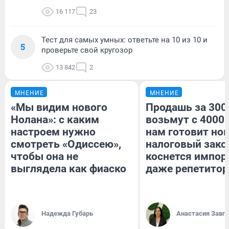
16 117
23
Тест для самых умных: ответьте на 10 из 10 и
5
проверьте свой кругозор
13 842
2
МНЕНИЕ
МНЕНИЕ
«Мы видим нового
Продашь за 3000
Нолана»: с каким
возьмут с 4000.
настроем нужно
нам готовит но
смотреть «Одиссею»,
налоговый зако
чтобы она не
коснется импор
выглядела как фиаско
даже репетитор
Надежда Губарь
Анастасия Завг