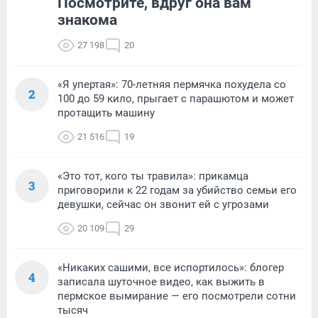
Посмотрите, вдруг она вам
знакома
27 198
20
«Я упертая»: 70-летняя пермячка похудела со
2
100 до 59 кило, прыгает с парашютом и может
протащить машину
21 516
19
«Это тот, кого ты травила»: прикамца
3
приговорили к 22 годам за убийство семьи его
девушки, сейчас он звонит ей с угрозами
20 109
29
«Никаких сашими, все испортилось»: блогер
4
записала шуточное видео, как выжить в
пермское вымирание — его посмотрели сотни
тысяч