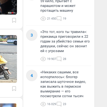
59 кило, прыгает с
парашютом и может
протащить машину
21 450
19
«Это тот, кого ты травила»:
3
прикамца приговорили к 22
годам за убийство семьи его
девушки, сейчас он звонит
ей с угрозами
19 907
28
«Никаких сашими, все
4
испортилось»: блогер
записала шуточное видео,
как выжить в пермское
вымирание — его
посмотрели сотни тысяч
16 029
23