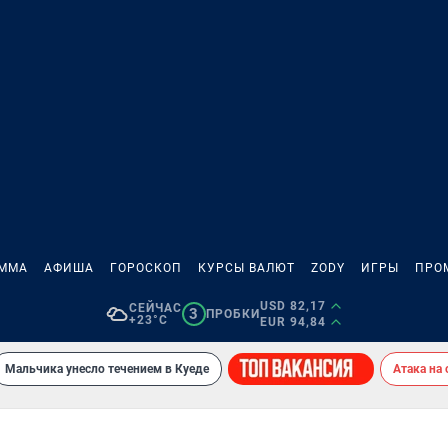
АММА
АФИША
ГОРОСКОП
КУРСЫ ВАЛЮТ
ZODY
ИГРЫ
ПРО
USD 82,17
СЕЙЧАС
3
ПРОБКИ
+23°C
EUR 94,84
Мальчика унесло течением в Куеде
Атака на