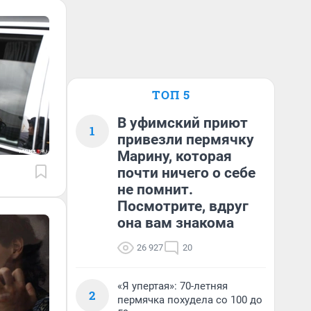
ТОП 5
В уфимский приют
1
привезли пермячку
Марину, которая
почти ничего о себе
не помнит.
Посмотрите, вдруг
она вам знакома
26 927
20
«Я упертая»: 70-летняя
2
пермячка похудела со 100 до