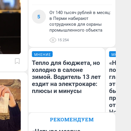
От 140 тысяч рублей в месяц:
5
в Перми набирают
сотрудников для охраны
промышленного объекта
15 254
МНЕНИЕ
МНЕНИЕ
Тепло для бюджета, но
«Никог
холодно в салоне
победи
зимой. Водитель 13 лет
главны
ездит на электрокаре:
этого г
плюсы и минусы
бьет р
прокат
отзыв 
Нолана
РЕКОМЕНДУЕМ
Ст
Денис Дедюхин
Эк