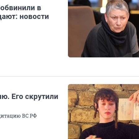
 обвинили в
цают: новости
ю. Его скрутили
едитацию ВС РФ