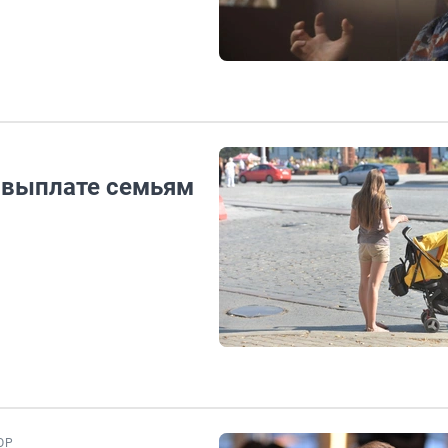
й выплате семьям
ОР