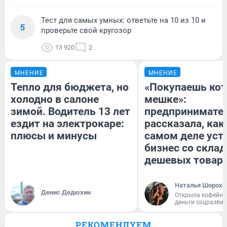
Тест для самых умных: ответьте на 10 из 10 и
5
проверьте свой кругозор
13 920
2
МНЕНИЕ
МНЕНИЕ
Тепло для бюджета, но
«Покупаешь кот
холодно в салоне
мешке»:
зимой. Водитель 13 лет
предпринимате
ездит на электрокаре:
рассказала, как
плюсы и минусы
самом деле уст
бизнес со скла
дешевых товар
Наталья Шорохо
Денис Дедюхин
Открыла кофейну
деньги соцразви
РЕКОМЕНДУЕМ