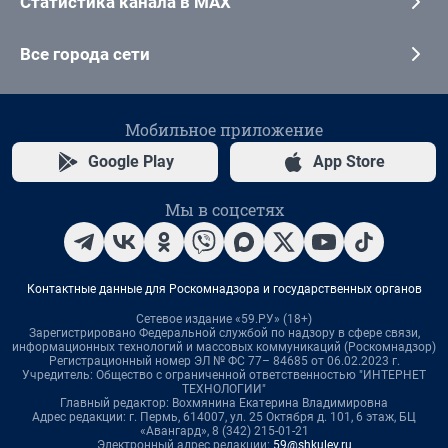
Статистика канала в MAX
Все города сети
Мобильное приложение
Google Play
App Store
Мы в соцсетях
Контактные данные для Роскомнадзора и государственных органов
Сетевое издание «59.РУ» (18+)
Зарегистрировано Федеральной службой по надзору в сфере связи,
информационных технологий и массовых коммуникаций (Роскомнадзор)
Регистрационный номер ЭЛ № ФС 77– 84685 от 06.02.2023 г.
Учредитель: Общество с ограниченной ответственностью "ИНТЕРНЕТ
ТЕХНОЛОГИИ"
Главный редактор: Вохмянина Екатерина Владимировна
Адрес редакции: г. Пермь, 614007, ул. 25 Октября д. 101, 6 этаж, БЦ
«Авангард», 8 (342) 215-01-21
Электронный адрес редакции:
59@shkulev.ru