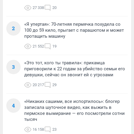
27 338
20
«Я упертая»: 70-летняя пермячка похудела со
2
100 до 59 кило, прыгает с парашютом и может
протащить машину
21 552
19
«Это тот, кого ты травила»: прикамца
3
приговорили к 22 годам за убийство семьи его
девушки, сейчас он звонит ей с угрозами
20 217
29
«Никаких сашими, все испортилось»: блогер
4
записала шуточное видео, как выжить в
пермское вымирание — его посмотрели сотни
тысяч
16 158
23