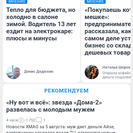
МНЕНИЕ
МНЕНИЕ
Тепло для бюджета, но
«Покупаешь кот
холодно в салоне
мешке»:
зимой. Водитель 13 лет
предпринимате
ездит на электрокаре:
рассказала, как
плюсы и минусы
самом деле уст
бизнес со скла
дешевых товар
Наталья Шорохо
Денис Дедюхин
Открыла кофейну
деньги соцразви
РЕКОМЕНДУЕМ
«Ну вот и всё»: звезда «Дома-2»
развелась с молодым мужем
4 часа
1 752
1
Новости ХМАО за 5 августа: муж дает деньги Айзе,
вартовчанин оголился возле ТЦ, откроются новые