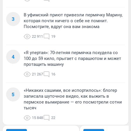
В уфимский приют привезли пермячку Марину,
3
которая почти ничего о себе не помнит.
Посмотрите, вдруг она вам знакома
22 911
19
«Я упертая»: 70-летняя пермячка похудела со
4
100 до 59 кило, прыгает с парашютом и может
протащить машину
21 267
16
«Никаких сашими, все испортилось»: блогер
5
записала шуточное видео, как выжить в
пермское вымирание — его посмотрели сотни
тысяч
15 848
22