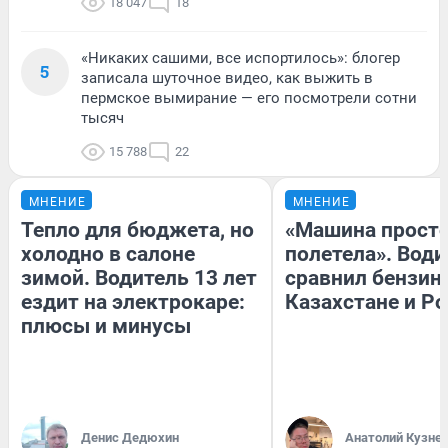
18 047
18
«Никаких сашими, все испортилось»: блогер
5
записала шуточное видео, как выжить в
пермское вымирание — его посмотрели сотни
тысяч
15 788
22
МНЕНИЕ
МНЕНИЕ
Тепло для бюджета, но
«Машина прост
холодно в салоне
полетела». Води
зимой. Водитель 13 лет
сравнил бензин
ездит на электрокаре:
Казахстане и Р
плюсы и минусы
Денис Дедюхин
Анатолий Кузне