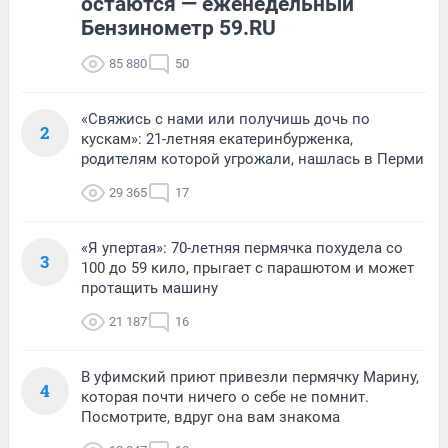
остаются — еженедельный
Бензинометр 59.RU
85 880
50
«Свяжись с нами или получишь дочь по
2
кускам»: 21-летняя екатеринбурженка,
родителям которой угрожали, нашлась в Перми
29 365
17
«Я упертая»: 70-летняя пермячка похудела со
3
100 до 59 кило, прыгает с парашютом и может
протащить машину
21 187
16
В уфимский приют привезли пермячку Марину,
4
которая почти ничего о себе не помнит.
Посмотрите, вдруг она вам знакома